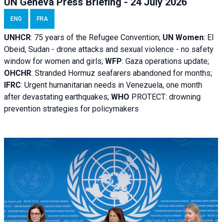
UN Geneva Press Briefing - 24 July 2026
ENG
FRA
UNHCR
:
75 years of the Refugee Convention;
UN Women
: El
Obeid, Sudan - d
rone attacks and sexual violence - no safety
window for women and girls;
WFP
:
Gaza operations
update;
OHCHR
:
Stranded Hormuz seafarers abandoned for months;
IFRC
:
Urgent humanitarian needs in Venezuela, one month
after devastating earthquakes;
WHO
PROTECT: drowning
prevention strategies for policymakers