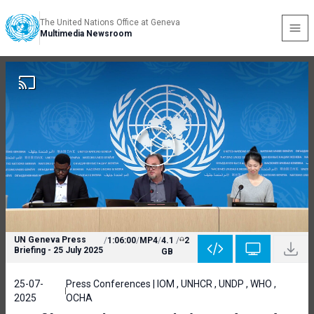
The United Nations Office at Geneva
Multimedia Newsroom
UN Geneva Press
/
1:06:00
/
MP4
/
4.1
/
2
Briefing - 25 July 2025
GB
25-07-
Press Conferences | IOM , UNHCR , UNDP , WHO ,
2025
OCHA