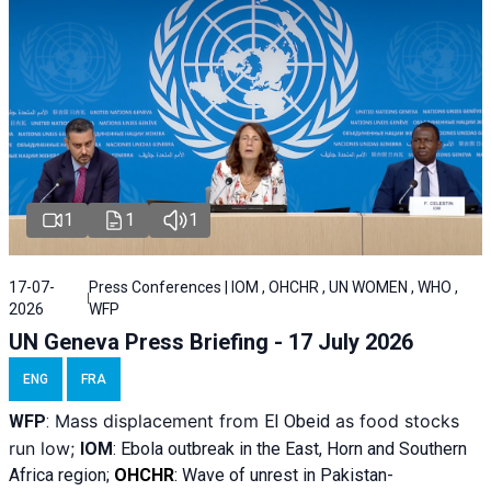
1
1
1
17-07-
Press Conferences | IOM , OHCHR , UN WOMEN , WHO ,
2026
WFP
UN Geneva Press Briefing - 17 July 2026
ENG
FRA
Mass displacement from
as food stocks
WFP
:
El
Obeid
run low;
IOM
:
Ebola outbreak in the East, Horn and Southern
Africa region;
OHCHR
:
Wave of unrest in Pakistan-