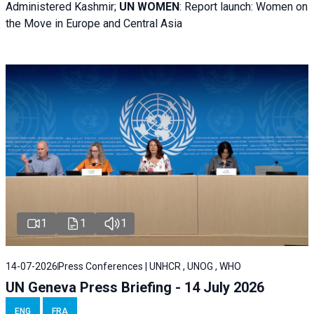
Administered Kashmir;
UN WOMEN
: R
eport launch: Women on
the Move in Europe and Central Asia
1
1
1
14-07-2026
Press Conferences | UNHCR , UNOG , WHO
UN Geneva Press Briefing - 14 July 2026
ENG
FRA