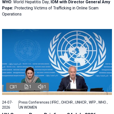
WHO
: World Hepatitis Day;
IOM with
Director General Amy
Pope:
Protecting Victims of Trafficking in Online Scam
Operations
1
1
1
24-07-
Press Conferences | IFRC , OHCHR , UNHCR , WFP , WHO ,
2026
UN WOMEN