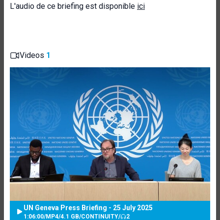
L'audio de ce briefing est disponible
ici
Videos
1
UN Geneva Press Briefing - 25 July 2025
1:06:00
/
MP4
/
4.1 GB
/
CONTINUITY
/
2