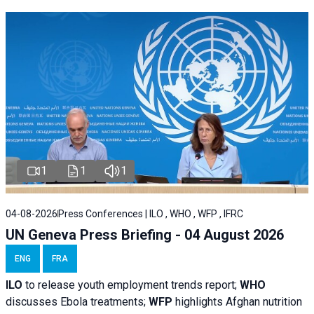
1
1
1
04-08-2026
Press Conferences | ILO , WHO , WFP , IFRC
UN Geneva Press Briefing - 04 August 2026
ENG
FRA
ILO
to release youth employment trends report;
WHO
discusses Ebola treatments;
WFP
highlights Afghan nutrition