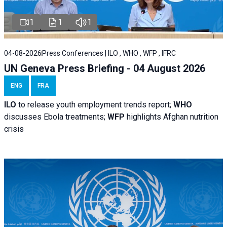
1
1
1
04-08-2026
Press Conferences | ILO , WHO , WFP , IFRC
UN Geneva Press Briefing - 04 August 2026
ENG
FRA
ILO
to release youth employment trends report;
WHO
discusses Ebola treatments;
WFP
highlights Afghan nutrition
crisis