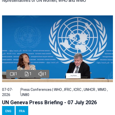
representatives of UN Women, WHO and WMO
1
1
1
07-07-
Press Conferences | WHO , IFRC , ICRC , UNHCR , WMO ,
2026
UN80
UN Geneva Press Briefing - 07 July 2026
ENG
FRA