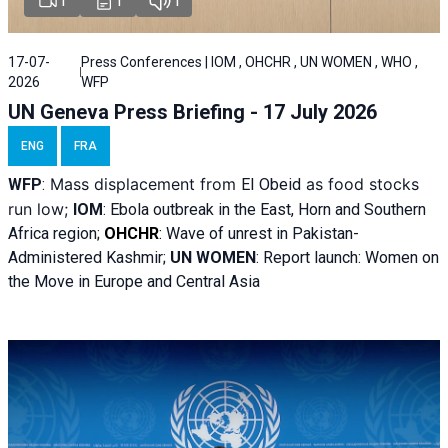
1
1
1
17-07-
Press Conferences | IOM , OHCHR , UN WOMEN , WHO ,
2026
WFP
UN Geneva Press Briefing - 17 July 2026
ENG
FRA
Mass displacement from
as food stocks
WFP
:
El
Obeid
run low;
IOM
:
Ebola outbreak in the East, Horn and Southern
Africa region;
OHCHR
:
Wave of unrest in Pakistan-
Administered Kashmir;
UN WOMEN
: R
eport launch: Women on
the Move in Europe and Central Asia