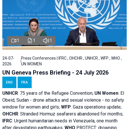
1
1
1
24-07-
Press Conferences | IFRC , OHCHR , UNHCR , WFP , WHO ,
2026
UN WOMEN
UN Geneva Press Briefing - 24 July 2026
ENG
FRA
UNHCR
:
75 years of the Refugee Convention;
UN Women
: El
Obeid, Sudan - d
rone attacks and sexual violence - no safety
window for women and girls;
WFP
:
Gaza operations
update;
OHCHR
:
Stranded Hormuz seafarers abandoned for months;
IFRC
:
Urgent humanitarian needs in Venezuela, one month
after devastating earthquakes;
WHO
PROTECT: drowning