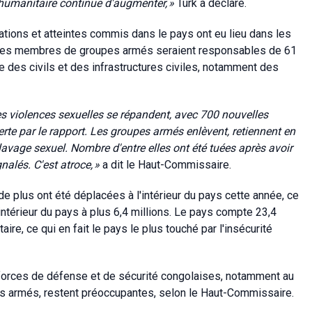
l humanitaire continue d'augmenter,
»
Türk a déclaré.
lations et atteintes commis dans le pays ont eu lieu dans les
s. Les membres de groupes armés seraient responsables de 61
re des civils et des infrastructures civiles, notamment des
les violences sexuelles se répandent, avec 700 nouvelles
erte par le rapport. Les groupes armés enlèvent, retiennent en
clavage sexuel. Nombre d'entre elles ont été tuées après avoir
nalés. C'est atroce,
»
a dit le Haut-Commissaire.
 plus ont été déplacées à l'intérieur du pays cette année, ce
intérieur du pays à plus 6,4 millions. Le pays compte 23,4
ire, ce qui en fait le pays le plus touché par l'insécurité
forces de défense et de sécurité congolaises, notamment au
pes armés, restent préoccupantes, selon le Haut-Commissaire.