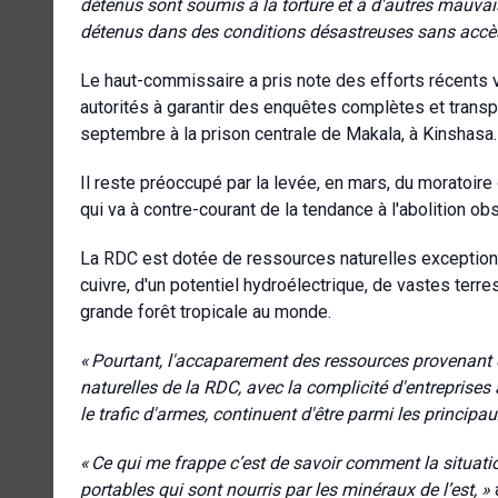
détenus sont soumis à la torture et à d'autres mauvais
détenus dans des conditions désastreuses sans accès 
Le haut-commissaire a pris note des efforts récents vi
autorités à garantir des enquêtes complètes et transp
septembre à la prison centrale de Makala, à Kinshasa.
Il reste préoccupé par la levée, en mars, du moratoire d
qui va à contre-courant de la tendance à l'abolition o
La RDC est dotée de ressources naturelles exceptionne
cuivre, d'un potentiel hydroélectrique, de vastes terr
grande forêt tropicale au monde.
«
Pourtant, l'accaparement des ressources provenant de
naturelles de la RDC, avec la complicité d'entreprises à 
le trafic d'armes, continuent d'être parmi les principa
«
Ce qui me frappe c’est de savoir comment la situatio
portables qui sont nourris par les minéraux de l’est, »