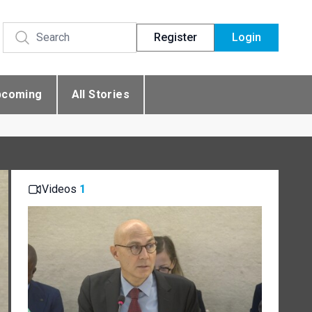
Register
Login
pcoming
All Stories
Videos
1