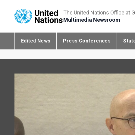
The United Nations Office at 
Multimedia Newsroom
Edited News
Press Conferences
Stat