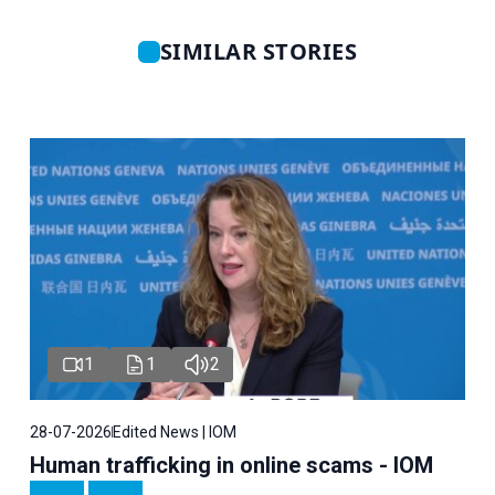
SIMILAR STORIES
1
1
2
28-07-2026
Edited News | IOM
Human trafficking in online scams - IOM