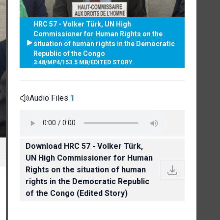
HRC 57 - Volker Türk, UN High
Commissioner for Human Rights on the
situation of human rights in the Democratic
Republic of the Congo
3:48
/
MP4
/
153.5 MB
/
EDITED STORY
Audio Files
1
Download HRC 57 - Volker Türk,
UN High Commissioner for Human
Rights on the situation of human
rights in the Democratic Republic
of the Congo (Edited Story)