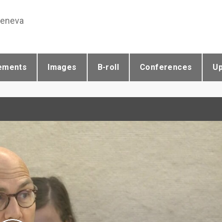
Geneva
ements
Images
B-roll
Conferences
U