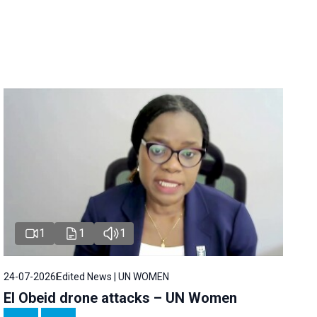
1
1
1
24-07-2026
Edited News | UN WOMEN
El Obeid drone attacks – UN Women