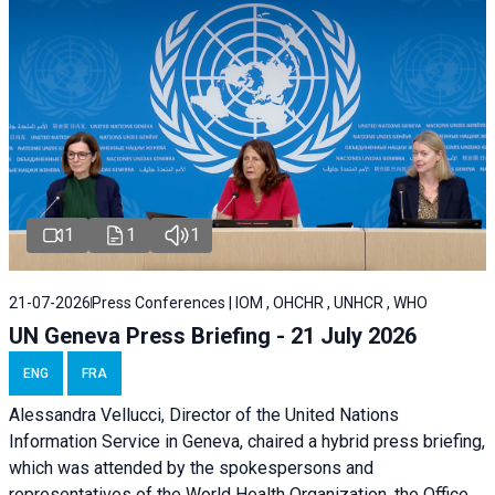
1
1
1
21-07-2026
Press Conferences | IOM , OHCHR , UNHCR , WHO
UN Geneva Press Briefing - 21 July 2026
ENG
FRA
Alessandra Vellucci, Director of the United Nations
Information Service in Geneva, chaired a
hybrid press briefing
,
which was attended by the spokespersons and
representatives of the World Health Organization, the Office