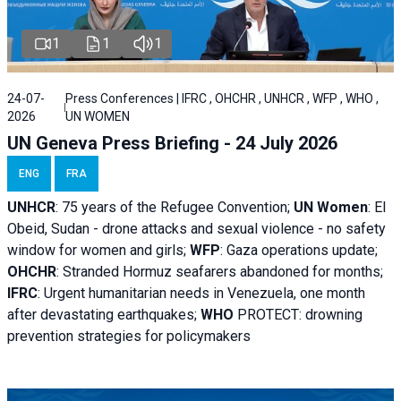
1
1
1
24-07-
Press Conferences | IFRC , OHCHR , UNHCR , WFP , WHO ,
2026
UN WOMEN
UN Geneva Press Briefing - 24 July 2026
ENG
FRA
UNHCR
:
75 years of the Refugee Convention;
UN Women
: El
Obeid, Sudan - d
rone attacks and sexual violence - no safety
window for women and girls;
WFP
:
Gaza operations
update;
OHCHR
:
Stranded Hormuz seafarers abandoned for months;
IFRC
:
Urgent humanitarian needs in Venezuela, one month
after devastating earthquakes;
WHO
PROTECT: drowning
prevention strategies for policymakers