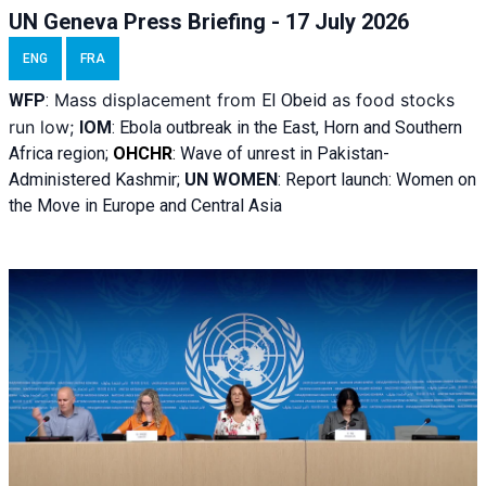
UN Geneva Press Briefing - 17 July 2026
ENG
FRA
Mass displacement from
as food stocks
WFP
:
El
Obeid
run low;
IOM
:
Ebola outbreak in the East, Horn and Southern
Africa region;
OHCHR
:
Wave of unrest in Pakistan-
Administered Kashmir;
UN WOMEN
: R
eport launch: Women on
the Move in Europe and Central Asia