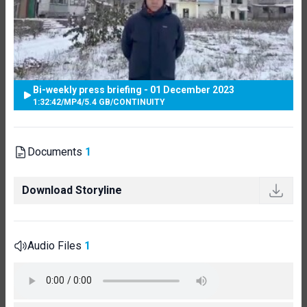
Bi-weekly press briefing - 01 December 2023
1:32:42
/
MP4
/
5.4 GB
/
CONTINUITY
Documents
1
Download Storyline
Audio Files
1