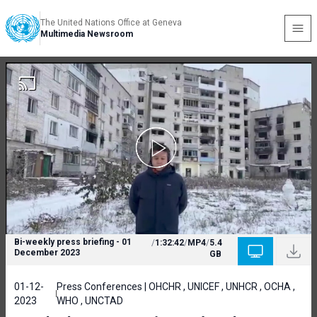
The United Nations Office at Geneva
Multimedia Newsroom
Bi-weekly press briefing - 01
/
1:32:42
/
MP4
/
5.4
December 2023
GB
01-12-
Press Conferences | OHCHR , UNICEF , UNHCR , OCHA ,
2023
WHO , UNCTAD