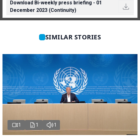
Download Bi-weekly press briefing - 01
December 2023 (Continuity)
SIMILAR STORIES
1
1
1