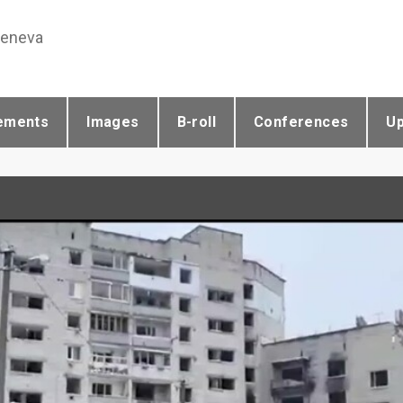
Geneva
ements
Images
B-roll
Conferences
U