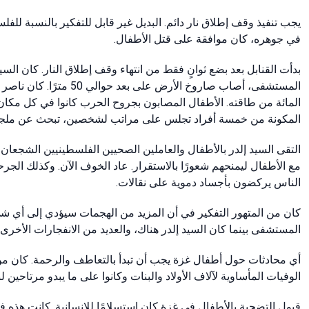
يجب تنفيذ وقف إطلاق نار دائم. البديل غير قابل للتفكير بالنسبة لل
في جوهره، كان موافقة على قتل الأطفال.
بدأت القنابل بعد بضع ثوانٍ فقط من انتهاء وقف إطلاق النار. كان ا
المائة من طاقته. الأطفال المصابون بجروح الحرب كانوا في كل مكان. 
المكونة من خمسة أفراد تجلس على مراتب لشخصين، تبحث عن ملجأ م
التقى السيد إلدر بالأطفال والعاملين الصحيين الفلسطينيين الشجعان 
مع الأطفال ليمنحهم شعورًا بالاستقرار. عاد الخوف الآن. وكذلك ال
الناس يركضون بأجساد دموية على نقالات.
كان من المتهور التفكير في أن المزيد من الهجمات سيؤدي إلى أي شي
المستشفى بينما كان السيد إلدر هناك، والعديد من الانفجارات الأخرى ف
أي محادثات حول أطفال غزة يجب أن تبدأ بالتعاطف والرحمة. كان م
الوفيات المأساوية لآلاف الأولاد والبنات وكانوا على ما يبدو مرتاحين 
قبول التضحية بالأطفال في غزة كان استسلامًا للإنسانية. كانت هذه 