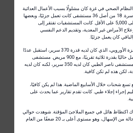
لنظام الصحي في غزة كان مشلولًا بسبب الأعمال العدائية
المستمرة. لم يكن بإمكانه تحمل فقدان المزيد من المستشفيات أو الأسرة. 18 من أصل 36 مستشفى كانت تعمل جزئيًا، وبعضها
بالكاد يعمل. كان هناك فقط 1,500 سرير متاح، لكن كان هناك حاجة إلى 5,000 على الأقل. كانت المستشفيات تفتقر إلى
علاج الأمراض غير المعدية، وتقديم الدعم النفسي
في الجنوب، كان هناك 12 مستشفى كانت مكتظة للغاية. مستشفى غزة الأوروبي، الذي كان لديه قدرة 370 سرير، استقبل عددًا
كبيرًا من التحويلات من مستشفى الشفاء ومستشفى الأهلي وكان يعمل حاليًا بقدرة ثلاثية تقريبًا، مع 900 مريض. مستشفى
الأقصى، الذي كان لديه قدرة 200 سرير، كان لديه حاليًا 600 مريض. مستشفى ناصر الطبي كان لديه 350 سرير، لكنه كان لديه
تسع شحنات خلال الأسابيع الماضية. هذا لم يكن كافيًا،
يم إجراء إجلاء طبي. كانت تقدم تقارير عما يحدث على
ة.
اك اكتظاظ هائل في جميع الملاجئ المؤقتة. شوهدت حوالي
120,000 حالة من التهابات الجهاز التنفسي الحادة وأكثر من 85,000 حالة من الإسهال، وهو مستوى أعلى بـ 20 ضعفًا من العام