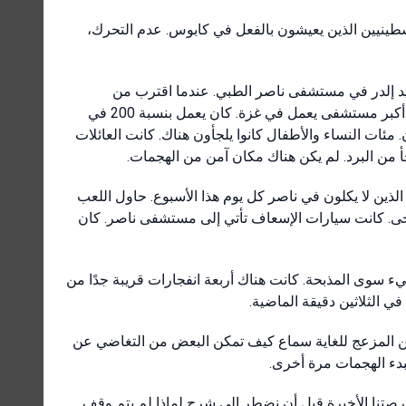
فلسطينيين الذين يعيشون بالفعل في كابوس. عدم التحرك،
لسيد إلدر في مستشفى ناصر الطبي. عندما اقترب من
المستشفى، أصاب صاروخ الأرض على بعد حوالي 50 مترًا. كان ناصر أكبر مستشفى يعمل في غزة. كان يعمل بنسبة 200 في
مئات النساء والأطفال كانوا يلجأون هناك. كانت العائلات
ن البرد. لم يكن هناك مكان آمن من الهجمات.
الذين لا يكلون في ناصر كل يوم هذا الأسبوع. حاول اللعب
جرحى. كانت سيارات الإسعاف تأتي إلى مستشفى ناصر. كان
ء سوى المذبحة. كانت هناك أربعة انفجارات قريبة جدًا من
ي الثلاثين دقيقة الماضية.
ن المزعج للغاية سماع كيف تمكن البعض من التغاضي عن
لبدء الهجمات مرة أخرى.
فرصتنا الأخيرة قبل أن نضطر إلى شرح لماذا لم يتم وقف