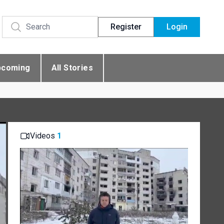
Register
Login
pcoming
All Stories
Videos
1