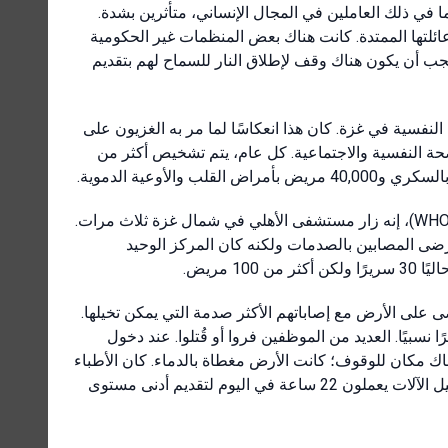
 في ذلك العاملين في المجال الإنساني، متأثرين بشدة.
ئلتها الممتدة. كانت هناك بعض المنظمات غير الحكومية
جب أن يكون هناك وقف لإطلاق النار للسماح لهم بتقديم
طرابات الصحة النفسية في غزة. كان هذا انعكاسًا لما مر به الغزيون على
حة النفسية والاجتماعية. كل عام، يتم تشخيص أكثر من
مستشفى الأهلي في شمال غزة ثلاث مرات.
رضى المصابين بالصدمات ولكنه كان المركز الوحيد
 مريض.
على الأرض مع إصاباتهم الأكثر صدمة التي يمكن تخيلها.
نسبيًا. العديد من الموظفين فروا أو قُتلوا. عند دخول
 مكان للوقوف؛ كانت الأرض مغطاة بالدماء. كان الأطباء
والممرضات وفنيي المختبرات والمهندسين الذين يحافظون على تشغيل الآلات يعملون 22 ساعة في اليوم لتقديم أدنى مستوى