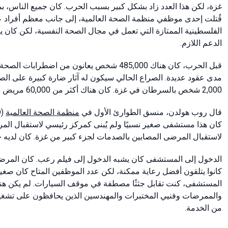
غزة، لكن هذا العدد زاد بشكل كبير بسبب الحرب. كان جميع الناس، بما
قُتلت إحدى موظفي منظمة الصحة العالمية، إلى جانب معظم أفراد عا
الفلسطينية الممتازة التي تعمل في مجال الصحة النفسية، لكن كان ي
الدعم اللازم.
قبل الحرب، كان هناك 485,000 شخص يعانون من اض
مدى عقود عديدة. الصراع الحالي سيكون له آثار ضارة كبيرة على الص
2,000 شخص بالسرطان في غزة. كان هناك أكثر من 60,000 مريض بالسكري و40,000 مريض بأمراض القلب والأوعية الدموية.
قال روب هولدن، منسق الطوارئ الأول في
منظمة الصحة العالمية
(WHO)، إنه زار
كان هذا مستشفى صغير نسبيًا ولم يُبنى كمركز رئيسي لاستقبال الم
لاستقبال المرضى المصابين بالصدمات لجزء كبير من غزة. كان لديه حاليًا 30 سريرًا ولكن أكثر من 100
الدخول إلى المستشفى كان يشبه الدخول إلى فيلم رعب. كان المرضى 
كانوا يتلقون أفضل رعاية ممكنة، لكن عدد الموظفين المتاح كان صغيرًا 
المستشفى، كنت تقابل جثثًا مصطفة في موقف السيارات. لم يكن هناك
من الخدمة.