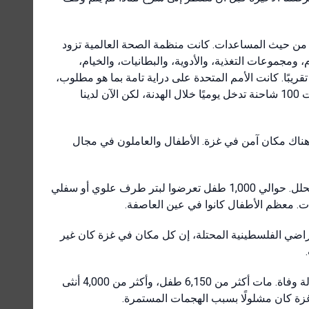
يدة من حيث المساعدات. كانت منظمة الصحة العالمية تزود
ومجموعات التغذية، والأدوية، والبطانيات، والخيام،
ريبًا. كانت الأمم المتحدة على دراية تامة بما هو مطلوب،
لكن وقف إطلاق النار كان ضروريًا لتسليم المساعدات المطلوبة. كانت 100 شاحنة تدخل يوميًا خلال الهدنة، لكن الآن لدينا
هناك مكان آمن في غزة. الأطفال والعاملون في مجال
قال السيد إلدر إنه ساعد في حمل طفل من حافلة بدأت ساقه في التحلل. حوالي 1,000 طفل تعرضوا لبتر طرف علوي أو سفلي
ات. معظم الأطفال كانوا في عين العاصفة.
 الأراضي الفلسطينية المحتلة، إن كل مكان في غزة كان غير
البيانات المروعة من يومين مضت قالت إن هناك أكثر من 15,000 حالة وفاة. مات أكثر من 6,150 طفل، وأكثر من 4,000 أنثى