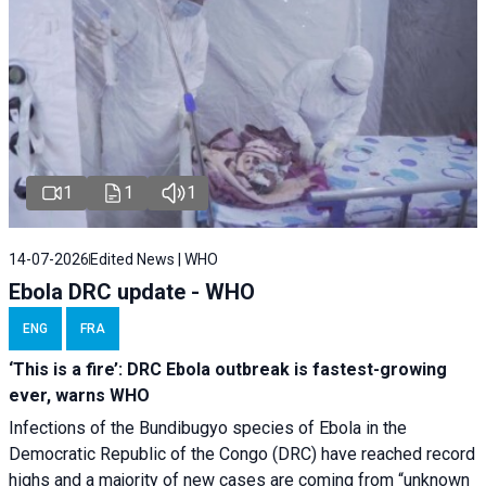
1
1
1
14-07-2026
Edited News | WHO
Ebola DRC update - WHO
ENG
FRA
‘This is a fire’: DRC Ebola outbreak is fastest-growing
ever, warns WHO
Infections of the Bundibugyo species of Ebola in the
Democratic Republic of the Congo (DRC) have reached record
highs and a majority of new cases are coming from “unknown