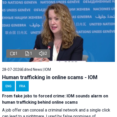
1
1
2
28-07-2026
Edited News | IOM
Human trafficking in online scams - IOM
ENG
FRA
From fake jobs to forced crime: IOM sounds alarm on
human trafficking behind online scams
A job offer can conceal a criminal network and a single click
can lead to a nightmare. Lured by false promises of