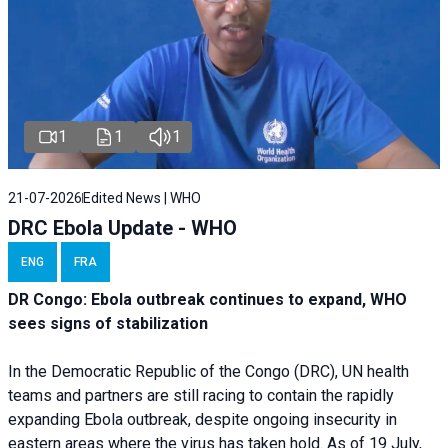
1
1
1
21-07-2026
Edited News | WHO
DRC Ebola Update - WHO
ENG
FRA
DR Congo: Ebola outbreak continues to expand, WHO
sees signs of stabilization
In the Democratic Republic of the Congo (DRC), UN health
teams and partners are still racing to contain the rapidly
expanding Ebola outbreak, despite ongoing insecurity in
eastern areas where the virus has taken hold. As of 19 July,