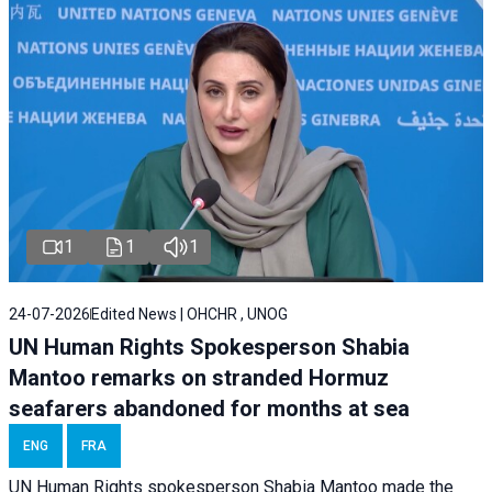
1
1
1
24-07-2026
Edited News | OHCHR , UNOG
UN Human Rights Spokesperson Shabia
Mantoo remarks on stranded Hormuz
seafarers abandoned for months at sea
ENG
FRA
UN Human Rights spokesperson Shabia Mantoo made the