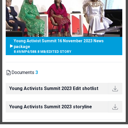
Young Activist Summit 16 November 2023 News
package
8:49
/
MP4
/
588.8 MB
/
EDITED STORY
Documents
3
Young Activists Summit 2023 Edit shotlist
Young Activists Summit 2023 storyline