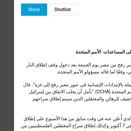
Story
Shotlist
لى المساعدات: الأمم المتحدة
عبر رفح من مصر يوم الجمعة بعد دخول وقف إطلاق النار
ي، وفقًا لما قاله مسؤولو الأمم المتحدة
“لة بالإمدادات الإنسانية في عبور معبر رفح إلى غزة”، قال
ينس لاركي، المتحدث باسم مكتب تنسيق الشؤون الإنسانية التابع للأمم المتحدة (OCHA). “نأمل أن يجلب الاتفاق بين إسرائيل
فيف للرهائن والمعتقلين الذين سيتم إطلاق سراحهم
إنساني لمدة 96 ساعة، ينص الاتفاق الذي أُعلن عنه في وقت سابق من هذا الأسبوع على إطلاق
سراح الرهائن الذين أُخذوا خلال هجوم حماس الإرهابي على إسرائيل في 7 أكتوبر وكذلك إطلاق سراح المعتقلين الفلسطينيين من