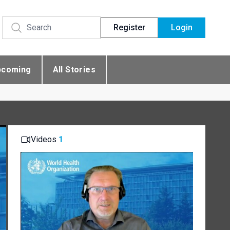
Register
Login
pcoming
All Stories
Videos
1