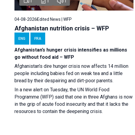
1
1
1
04-08-2026
Edited News | WFP
Afghanistan nutrition crisis – WFP
ENG
FRA
Afghanistan’s hunger crisis intensifies as millions
go without food aid – WFP
Afghanistan’s dire hunger crisis now affects 14 million
people including babies fed on weak tea and a little
bread by their despairing and dirt-poor parents.
In a new alert on Tuesday, the UN World Food
Programme (WFP) said that one in three Afghans is now
in the grip of acute food insecurity and that it lacks the
resources to contain the deepening crisis.