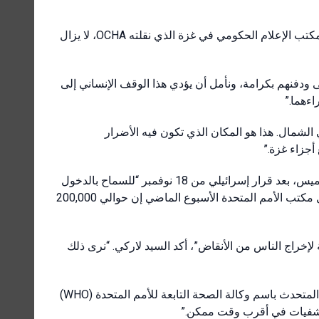
مع تجاوز عدد القتلى في القطاع 14,800 حتى مساء الخميس، وفقًا لمكتب الإعلام الحكومي في غزة الذي نقلته OCHA، لا يزال
تى ودفنهم بكرامة، ونأمل أن يؤدي هذا الوقف الإنساني إلى
راءهما
لشمال. هذا هو المكان الذي تكون فيه الأضرار
ع أجزاء غزة
أفادت OCHA أن 68,383 لترًا من الوقود دخلت غزة من مصر يوم الخميس، بعد قرار إسرائيلي من 18 نوفمبر “للسماح بالدخول
اليومي لكميات صغيرة من الوقود للعمليات الإنسانية الأساسية”. وقال مكتب الأمم المتحدة الأسبوع الماضي إن حوالي 200,000
“خراج الناس من الأنقاض”، أكد السيد لاركي. “نرى ذلك
مرحبًا بالوقف الإنساني بينما يشدد على أن “المزيد كان مطلوبًا”، قال المتحدث باسم وكالة الصحة التابعة للأمم المتحدة (WHO)
لمستشفيات في أقرب وقت ممكن