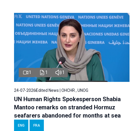
1
1
1
24-07-2026
Edited News | OHCHR , UNOG
UN Human Rights Spokesperson Shabia
Mantoo remarks on stranded Hormuz
seafarers abandoned for months at sea
ENG
FRA