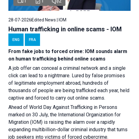
1
1
2
28-07-2026
Edited News | IOM
Human trafficking in online scams - IOM
ENG
FRA
From fake jobs to forced crime: IOM sounds alarm
on human trafficking behind online scams
A job offer can conceal a criminal network and a single
click can lead to a nightmare. Lured by false promises
of legitimate employment abroad, hundreds of
thousands of people are being trafficked each year, held
captive and forced to carry out online scams.
Ahead of World Day Against Trafficking in Persons
marked on 30 July, the International Organization for
Migration (IOM) is raising the alarm over a rapidly
expanding multibillion-dollar criminal industry that turns
job seekers into victims of forced cybercrime.