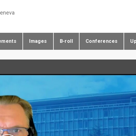
Geneva
ements
Images
B-roll
Conferences
U