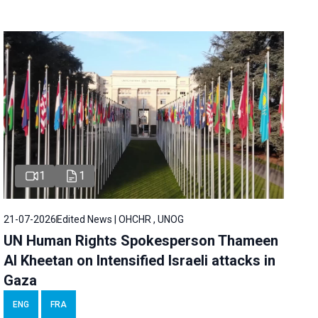
1
1
21-07-2026
Edited News | OHCHR , UNOG
UN Human Rights Spokesperson Thameen
Al Kheetan on Intensified Israeli attacks in
Gaza
ENG
FRA