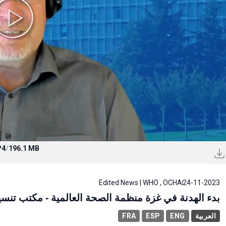
P4
/
196.1 MB
Edited News | WHO , OCHA
24-11-2023
بدء الهدنة في غزة منظمة الصحة العالمية - مكتب تنسيق الشؤون ا
FRA
ESP
ENG
العربية