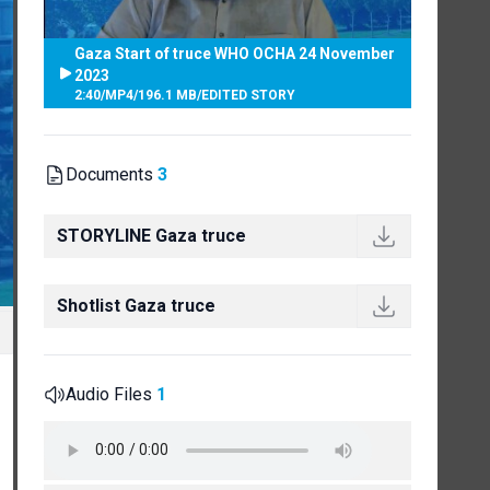
Gaza Start of truce WHO OCHA 24 November
2023
2:40
/
MP4
/
196.1 MB
/
EDITED STORY
Documents
3
STORYLINE Gaza truce
Shotlist Gaza truce
Audio Files
1