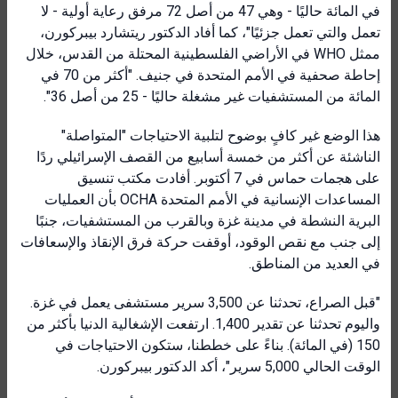
في المائة حاليًا - وهي 47 من أصل 72 مرفق رعاية أولية - لا
تعمل والتي تعمل جزئيًا"، كما أفاد الدكتور ريتشارد بيبركورن،
ممثل WHO في الأراضي الفلسطينية المحتلة من القدس، خلال
إحاطة صحفية في الأمم المتحدة في جنيف. "أكثر من 70 في
المائة من المستشفيات غير مشغلة حاليًا - 25 من أصل 36".
هذا الوضع غير كافٍ بوضوح لتلبية الاحتياجات "المتواصلة"
الناشئة عن أكثر من خمسة أسابيع من القصف الإسرائيلي ردًا
على هجمات حماس في 7 أكتوبر. أفادت مكتب تنسيق
المساعدات الإنسانية في الأمم المتحدة OCHA بأن العمليات
البرية النشطة في مدينة غزة وبالقرب من المستشفيات، جنبًا
إلى جنب مع نقص الوقود، أوقفت حركة فرق الإنقاذ والإسعافات
في العديد من المناطق.
"قبل الصراع، تحدثنا عن 3,500 سرير مستشفى يعمل في غزة.
واليوم تحدثنا عن تقدير 1,400. ارتفعت الإشغالية الدنيا بأكثر من
150 (في المائة). بناءً على خططنا، ستكون الاحتياجات في
الوقت الحالي 5,000 سرير"، أكد الدكتور بيبركورن.