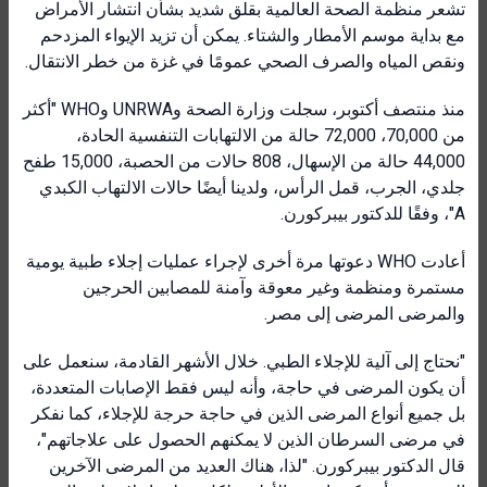
تشعر منظمة الصحة العالمية بقلق شديد بشأن انتشار الأمراض
مع بداية موسم الأمطار والشتاء. يمكن أن تزيد الإيواء المزدحم
ونقص المياه والصرف الصحي عمومًا في غزة من خطر الانتقال.
منذ منتصف أكتوبر، سجلت وزارة الصحة وUNRWA وWHO "أكثر
من 70,000، 72,000 حالة من الالتهابات التنفسية الحادة،
44,000 حالة من الإسهال، 808 حالات من الحصبة، 15,000 طفح
جلدي، الجرب، قمل الرأس، ولدينا أيضًا حالات الالتهاب الكبدي
A"، وفقًا للدكتور بيبركورن.
أعادت WHO دعوتها مرة أخرى لإجراء عمليات إجلاء طبية يومية
مستمرة ومنظمة وغير معوقة وآمنة للمصابين الحرجين
والمرضى المرضى إلى مصر.
"نحتاج إلى آلية للإجلاء الطبي. خلال الأشهر القادمة، سنعمل على
أن يكون المرضى في حاجة، وأنه ليس فقط الإصابات المتعددة،
بل جميع أنواع المرضى الذين في حاجة حرجة للإجلاء، كما نفكر
في مرضى السرطان الذين لا يمكنهم الحصول على علاجاتهم"،
قال الدكتور بيبركورن. "لذا، هناك العديد من المرضى الآخرين