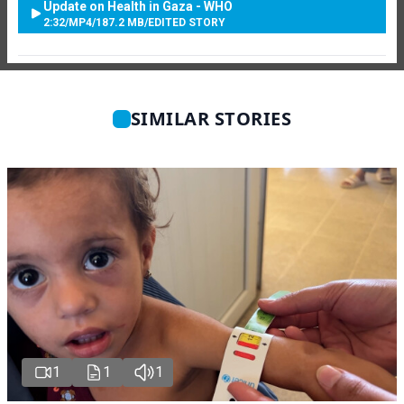
Update on Health in Gaza - WHO
2:32
/
MP4
/
187.2 MB
/
EDITED STORY
SIMILAR STORIES
1
1
1