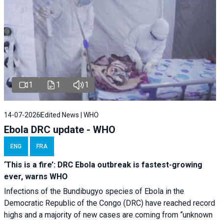
1
1
1
14-07-2026
Edited News | WHO
Ebola DRC update - WHO
ENG
FRA
‘This is a fire’: DRC Ebola outbreak is fastest-growing
ever, warns WHO
Infections of the Bundibugyo species of Ebola in the
Democratic Republic of the Congo (DRC) have reached record
highs and a majority of new cases are coming from “unknown