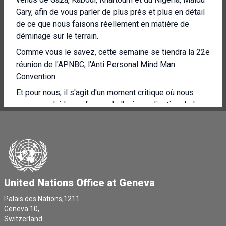
Gary, afin de vous parler de plus près et plus en détail
de ce que nous faisons réellement en matière de
déminage sur le terrain.
Comme vous le savez, cette semaine se tiendra la 22e
réunion de l'APNBC, l'Anti Personal Mind Man
Convention.
Et pour nous, il s'agit d'un moment critique où nous
pouvons plaider en faveur de l'universalisation de la
Convention et de la défense des normes de
désarmement humanitaire.
Cette année, Givens fait face au défi croissant que
constituent les restes explosifs de guerre, les engins
explosifs improvisés et les mines antipersonnel, ce
United Nations Office at Geneva
qui met en péril les efforts de consolidation de la paix,
d'aide humanitaire et de développement dans le
Palais des Nations,1211
monde entier.
Geneva 10,
Switzerland.
Le Secrétaire général a d'ailleurs lancé une campagne,