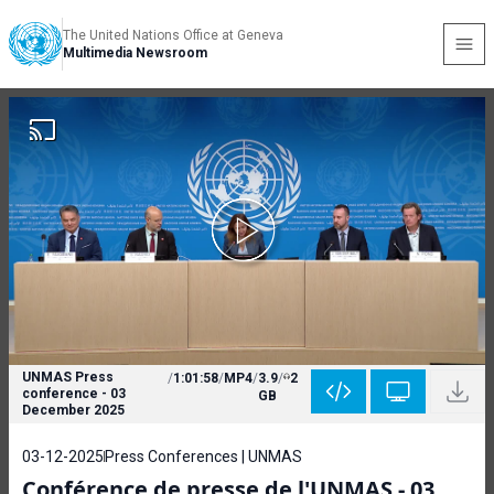
The United Nations Office at Geneva
Multimedia Newsroom
UNMAS Press
/
1:01:58
/
MP4
/
3.9
/
2
conference - 03
GB
December 2025
03-12-2025
Press Conferences | UNMAS
Conférence de presse de l'UNMAS - 03