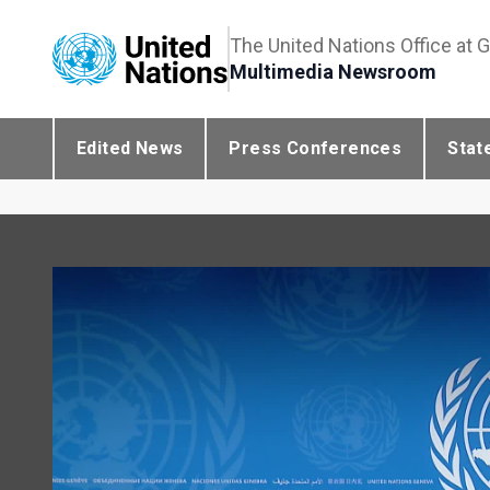
The United Nations Office at 
Multimedia Newsroom
Edited News
Press Conferences
Stat