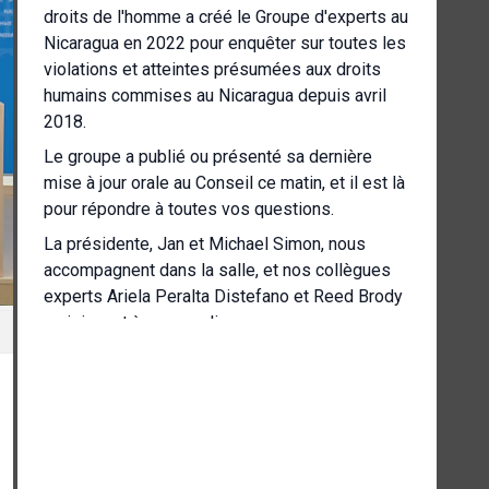
droits de l'homme a créé le Groupe d'experts au
Nicaragua en 2022 pour enquêter sur toutes les
violations et atteintes présumées aux droits
humains commises au Nicaragua depuis avril
2018.
Le groupe a publié ou présenté sa dernière
mise à jour orale au Conseil ce matin, et il est là
pour répondre à toutes vos questions.
La présidente, Jan et Michael Simon, nous
accompagnent dans la salle, et nos collègues
experts Ariela Peralta Distefano et Reed Brody
se joignent à nous en ligne.
Nous commencerons par les déclarations
liminaires de chacun des experts, en
commençant par le président, puis par ceux qui
se joindront à nous en ligne, puis nous
passerons à vos questions.