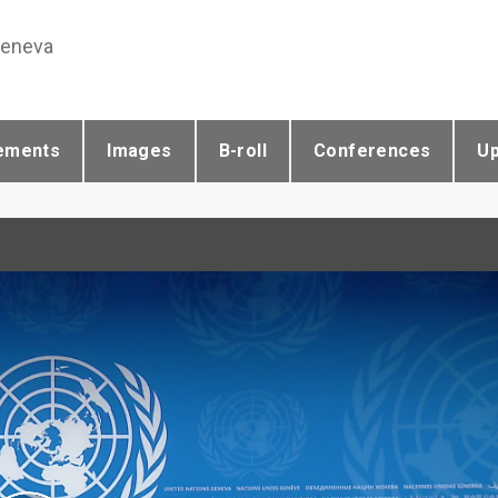
Geneva
ements
Images
B-roll
Conferences
U