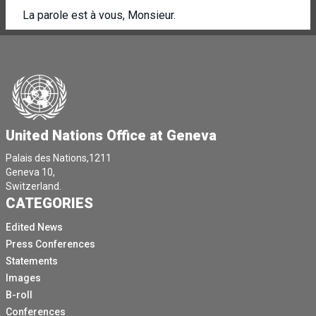
La parole est à vous, Monsieur.
Ensuite, nous passerons aux questions.
Merci beaucoup.
[Autre langue parlée]
[Autre langue parlée]
[Autre langue parlée]
United Nations Office at Geneva
C'est possible, mais j'aimerais demander à mon
Palais des Nations,1211
collègue s'il peut augmenter le volume de la pièce, s'il
Geneva 10,
vous plaît.
Switzerland.
CATEGORIES
[Autre langue parlée]
Edited News
[Autre langue parlée]
Press Conferences
Oui, j'essaie de trouver ça.
Statements
Oui, j'ai un petit problème technique ici.
Images
B-roll
[Autre langue parlée]
Conferences