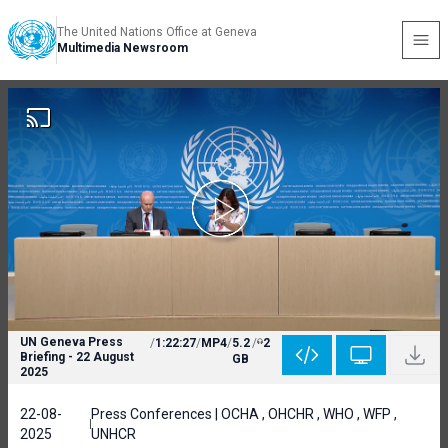
The United Nations Office at Geneva
Multimedia Newsroom
UN Geneva Press
/
1:22:27
/
MP4
/
5.2
/
2
Briefing - 22 August
GB
2025
22-08-
Press Conferences | OCHA , OHCHR , WHO , WFP ,
2025
UNHCR