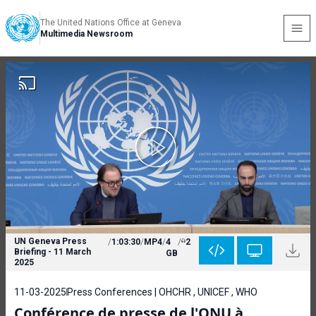
The United Nations Office at Geneva
Multimedia Newsroom
UN Geneva Press
/
1:03:30
/
MP4
/
4
/
2
Briefing - 11 March
GB
2025
11-03-2025
Press Conferences | OHCHR , UNICEF , WHO
Conférence de presse de l'ONU à