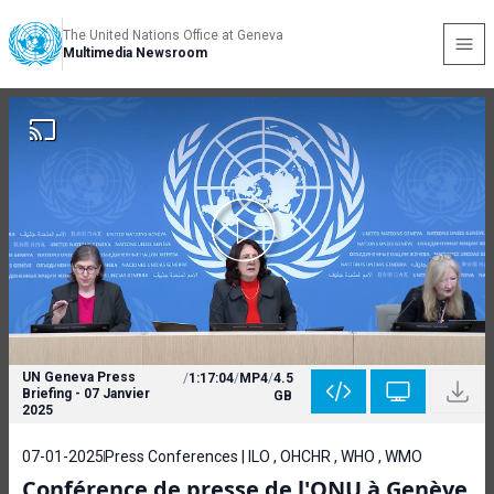
The United Nations Office at Geneva
Multimedia Newsroom
UN Geneva Press
/
1:17:04
/
MP4
/
4.5
Briefing - 07 Janvier
GB
2025
07-01-2025
Press Conferences | ILO , OHCHR , WHO , WMO
Conférence de presse de l'ONU à Genève