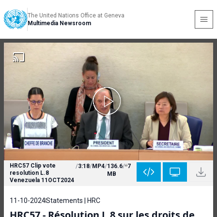
The United Nations Office at Geneva
Multimedia Newsroom
HRC57 Clip vote
/
3:18
/
MP4
/
136.6
/
7
resolution L.8
MB
Venezuela 11OCT2024
11-10-2024
Statements | HRC
HRC57 - Résolution L.8 sur les droits de