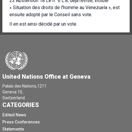
23 Abstention 18 Le n° 6 L.8, déjà révisé, intitulé
« Situation des droits de l'homme au Venezuela », est
ensuite adopté par le Conseil sans vote.
Il en est ainsi décidé par un vote.
Désolée.
Avec un vote, désolé maintenant.
[Autre langue parlée]
Y a-t-il une autre explication de vote sur la L.8 telle que
déjà révisée ?
United Nations Office at Geneva
Cela ne semble pas être le cas car il y a eu des
demandes de votes.
Palais des Nations,1211
Geneva 10,
Ensuite, nous lancerons le processus de vote sur la
Switzerland.
L.8 déjà révisée.
CATEGORIES
Le vote est donc clos.
Edited News
Les résultats sont les suivants.
Press Conferences
Statements
[Autre langue parlée]