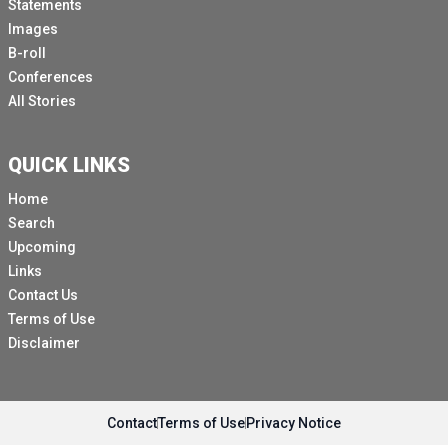
Statements
à mettre en œuvre son mandat conformément aux
Images
instructions qu'il a reçues de ce Conseil, et il espère
B-roll
être en mesure de poursuivre ses travaux pour
Conferences
reprendre ses travaux sur le terrain.
All Stories
Les deux mandats sont complémentaires l'un de
l'autre et sont malheureusement encore
QUICK LINKS
indispensables pour que la communauté internationale
puisse continuer à faire face à la détérioration
Home
progressive de la situation des droits humains au
Search
Venezuela.
Upcoming
Links
Président, je cède maintenant la parole à
Contact Us
l'Ambassadeur de l'Argentine.
Terms of Use
[Autre langue parlée]
Disclaimer
Nous avons été témoins du rôle crucial joué à la fois
par le Bureau du Commissaire **** et par la Mission
d'enquête sur la République bolivarienne du
Contact
Terms of Use
Privacy Notice
Venezuela.