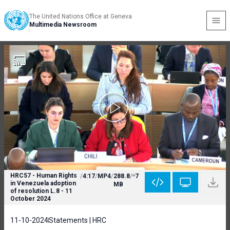
The United Nations Office at Geneva
Multimedia Newsroom
HRC57 - Human Rights
/
4:17
/
MP4
/
288.8
/
7
in Venezuela adoption
MB
of resolution L.8 - 11
October 2024
11-10-2024
Statements | HRC