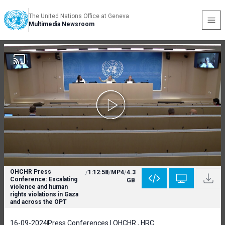
The United Nations Office at Geneva
Multimedia Newsroom
OHCHR Press
/
1:12:58
/
MP4
/
4.3
Conference: Escalating
GB
violence and human
rights violations in Gaza
and across the OPT
16-09-2024
Press Conferences | OHCHR , HRC