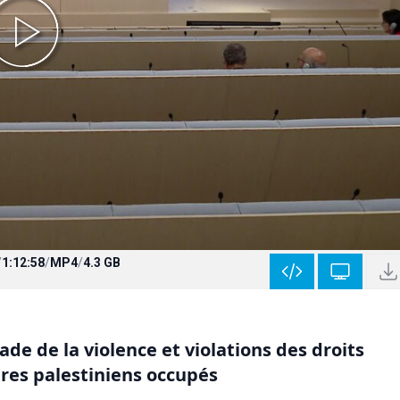
/
1:12:58
/
MP4
/
4.3 GB
de de la violence et violations des droits
ires palestiniens occupés