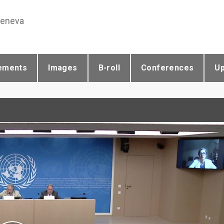
Geneva
ements
Images
B-roll
Conferences
U