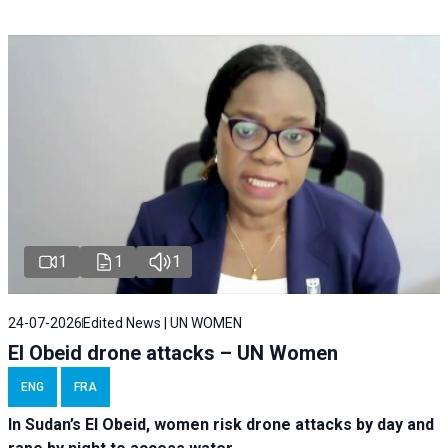
1
1
1
24-07-2026
Edited News | UN WOMEN
El Obeid drone attacks – UN Women
ENG
FRA
In Sudan’s El Obeid, women risk drone attacks by day and