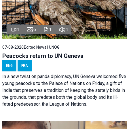
1
6
1
1
07-08-2026
Edited News | UNOG
Peacocks return to UN Geneva
ENG
FRA
In a new twist on panda diplomacy,
UN Geneva
welcomed five
young peacocks to the Palace of Nations on Friday, a gift of
India that preserves a tradition of keeping the stately birds in
the grounds, that predates both the global body and its ill-
fated predecessor, the League of Nations.