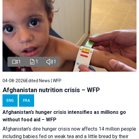
1
1
1
04-08-2026
Edited News | WFP
Afghanistan nutrition crisis – WFP
ENG
FRA
Afghanistan’s hunger crisis intensifies as millions go
without food aid – WFP
Afghanistan’s dire hunger crisis now affects 14 million people
including babies fed on weak tea and a little bread by their