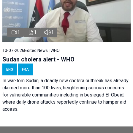
1
1
1
10-07-2026
Edited News | WHO
Sudan cholera alert - WHO
ENG
FRA
In war-torn Sudan, a deadly new cholera outbreak has already
claimed more than 100 lives, heightening serious concerns
for vulnerable communities including in besieged El-Obeid,
where daily drone attacks reportedly continue to hamper aid
access.