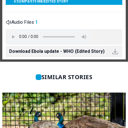
4:53
/
MP4
/
573 MB
/
EDITED STORY
Audio Files
1
Download Ebola update - WHO (Edited Story)
SIMILAR STORIES