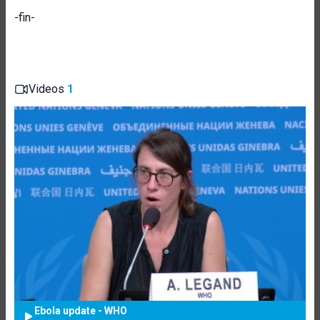
-fin-
Videos
1
Ebola update - WHO