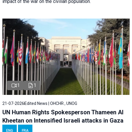
impact of the war on the civilian population.
1
1
21-07-2026
Edited News | OHCHR , UNOG
UN Human Rights Spokesperson Thameen Al
Kheetan on Intensified Israeli attacks in Gaza
ENG
FRA