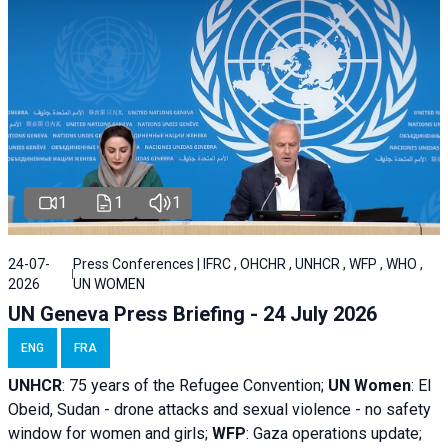
1
1
1
24-07-
Press Conferences | IFRC , OHCHR , UNHCR , WFP , WHO ,
2026
UN WOMEN
UN Geneva Press Briefing - 24 July 2026
ENG
FRA
UNHCR
:
75 years of the Refugee Convention;
UN Women
: El
Obeid, Sudan - d
rone attacks and sexual violence - no safety
window for women and girls;
WFP
:
Gaza operations
update;