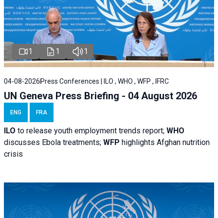
1
1
1
04-08-2026
Press Conferences | ILO , WHO , WFP , IFRC
UN Geneva Press Briefing - 04 August 2026
ENG
FRA
ILO
to release youth employment trends report;
WHO
discusses Ebola treatments;
WFP
highlights Afghan nutrition
crisis