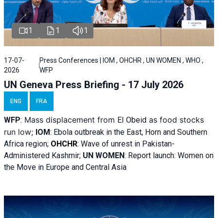
1
1
1
17-07-
Press Conferences | IOM , OHCHR , UN WOMEN , WHO ,
2026
WFP
UN Geneva Press Briefing - 17 July 2026
ENG
FRA
Mass displacement from
as food stocks
WFP
:
El
Obeid
run low;
IOM
:
Ebola outbreak in the East, Horn and Southern
Africa region;
OHCHR
:
Wave of unrest in Pakistan-
Administered Kashmir;
UN WOMEN
: R
eport launch: Women on
the Move in Europe and Central Asia