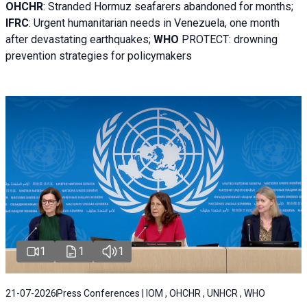
OHCHR
:
Stranded Hormuz seafarers abandoned for months;
IFRC
:
Urgent humanitarian needs in Venezuela, one month
after devastating earthquakes;
WHO
PROTECT: drowning
prevention strategies for policymakers
1
1
1
21-07-2026
Press Conferences | IOM , OHCHR , UNHCR , WHO