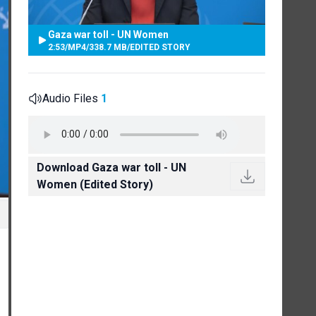
Gaza war toll - UN Women
2:53
/
MP4
/
338.7 MB
/
EDITED STORY
Audio Files
1
Download Gaza war toll - UN
Women (Edited Story)