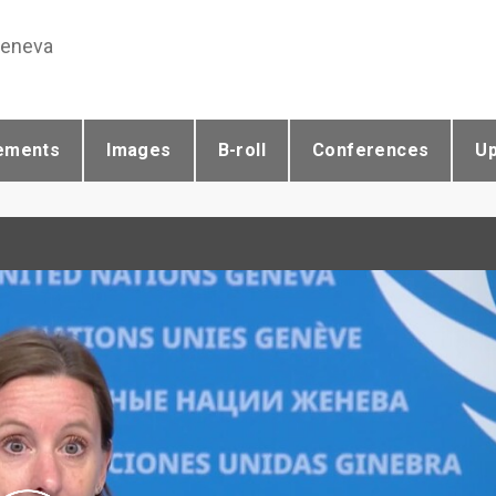
Geneva
ements
Images
B-roll
Conferences
U