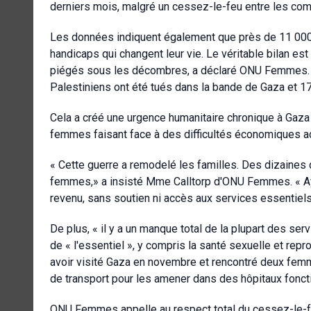
derniers mois, malgré un cessez-le-feu entre les com
Les données indiquent également que près de 11 000
handicaps qui changent leur vie. Le véritable bilan e
piégés sous les décombres, a déclaré ONU Femmes. Se
Palestiniens ont été tués dans la bande de Gaza et 
Cela a créé une urgence humanitaire chronique à Ga
femmes faisant face à des difficultés économiques ac
« Cette guerre a remodelé les familles. Des dizaines
femmes,» a insisté Mme Calltorp d'ONU Femmes. « Aya
revenu, sans soutien ni accès aux services essentiels
De plus, « il y a un manque total de la plupart des ser
de « l'essentiel », y compris la santé sexuelle et repr
avoir visité Gaza en novembre et rencontré deux femmes
de transport pour les amener dans des hôpitaux fonct
ONU Femmes appelle au respect total du cessez-le-feu,