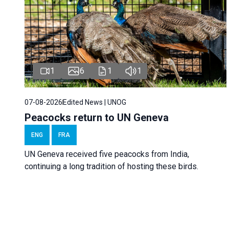
1
6
1
1
07-08-2026
Edited News | UNOG
Peacocks return to UN Geneva
ENG
FRA
UN Geneva received five peacocks from India,
continuing a long tradition of hosting these birds.