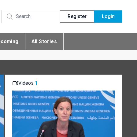
Register
Login
pcoming
All Stories
Videos
1