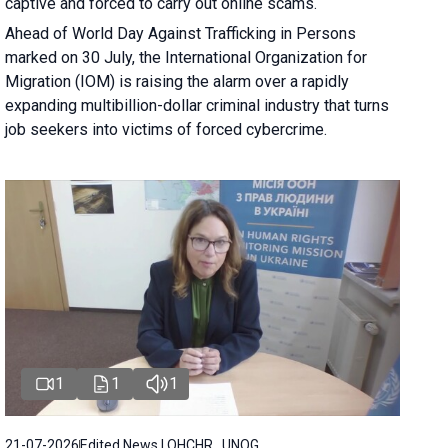
captive and forced to carry out online scams.
Ahead of World Day Against Trafficking in Persons
marked on 30 July, the International Organization for
Migration (IOM) is raising the alarm over a rapidly
expanding multibillion-dollar criminal industry that turns
job seekers into victims of forced cybercrime.
1
1
1
21-07-2026
Edited News | OHCHR , UNOG