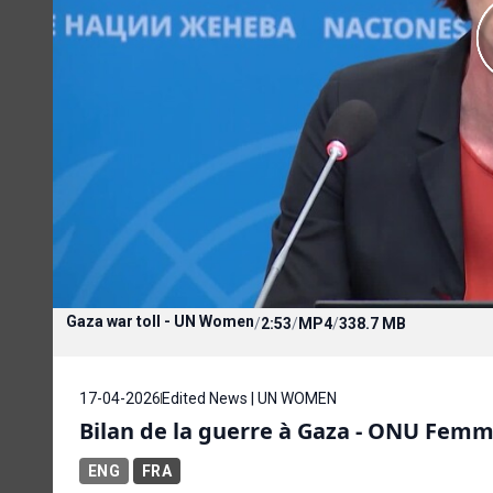
Gaza war toll - UN Women
/
2:53
/
MP4
/
338.7 MB
17-04-2026
Edited News | UN WOMEN
Bilan de la guerre à Gaza - ONU Fem
ENG
FRA