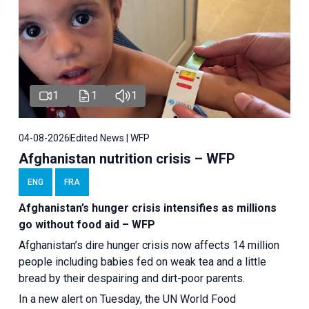
1
1
1
04-08-2026
Edited News | WFP
Afghanistan nutrition crisis – WFP
ENG
FRA
Afghanistan’s hunger crisis intensifies as millions
go without food aid – WFP
Afghanistan’s dire hunger crisis now affects 14 million
people including babies fed on weak tea and a little
bread by their despairing and dirt-poor parents.
In a new alert on Tuesday, the UN World Food