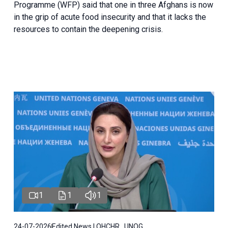
Programme (WFP) said that one in three Afghans is now
in the grip of acute food insecurity and that it lacks the
resources to contain the deepening crisis.
1
1
1
24-07-2026
Edited News | OHCHR , UNOG