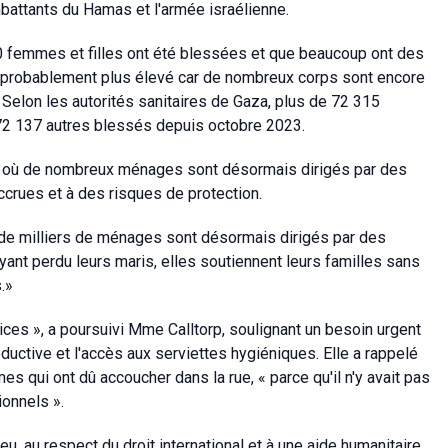
battants du Hamas et l'armée israélienne.
 femmes et filles ont été blessées et que beaucoup ont des
st probablement plus élevé car de nombreux corps sont encore
lon les autorités sanitaires de Gaza, plus de 72 315
172 137 autres blessés depuis octobre 2023.
za où de nombreux ménages sont désormais dirigés par des
crues et à des risques de protection.
 de milliers de ménages sont désormais dirigés par des
nt perdu leurs maris, elles soutiennent leurs familles sans
.»
vices », a poursuivi Mme Calltorp, soulignant un besoin urgent
oductive et l'accès aux serviettes hygiéniques. Elle a rappelé
 qui ont dû accoucher dans la rue, « parce qu'il n'y avait pas
ionnels ».
 au respect du droit international et à une aide humanitaire