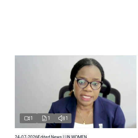
1
1
1
24-07-2026
Edited News | UN WOMEN