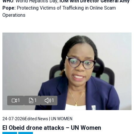
WHO
: World Hepatitis Day;
IOM with
Director General Amy
Pope:
Protecting Victims of Trafficking in Online Scam
Operations
1
1
1
24-07-2026
Edited News | UN WOMEN
El Obeid drone attacks – UN Women