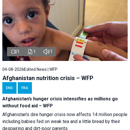
1
1
1
04-08-2026
Edited News | WFP
Afghanistan nutrition crisis – WFP
ENG
FRA
Afghanistan’s hunger crisis intensifies as millions go
without food aid – WFP
Afghanistan’s dire hunger crisis now affects 14 million people
including babies fed on weak tea and a little bread by their
despairing and dirt-poor parents.