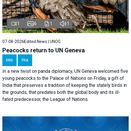
1
6
1
1
07-08-2026
Edited News | UNOG
Peacocks return to UN Geneva
ENG
FRA
In a new twist on panda diplomacy,
UN Geneva
welcomed five
young peacocks to the Palace of Nations on Friday, a gift of
India that preserves a tradition of keeping the stately birds in
the grounds, that predates both the global body and its ill-
fated predecessor, the League of Nations.