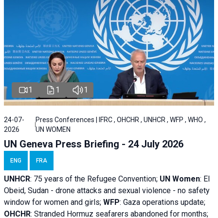
1
1
1
24-07-
Press Conferences | IFRC , OHCHR , UNHCR , WFP , WHO ,
2026
UN WOMEN
UN Geneva Press Briefing - 24 July 2026
ENG
FRA
UNHCR
:
75 years of the Refugee Convention;
UN Women
: El
Obeid, Sudan - d
rone attacks and sexual violence - no safety
window for women and girls;
WFP
:
Gaza operations
update;
OHCHR
:
Stranded Hormuz seafarers abandoned for months;