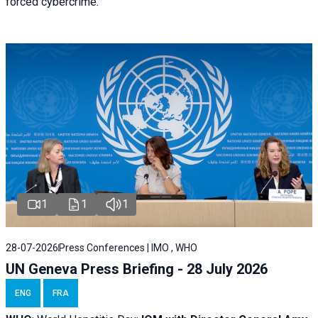
forced cybercrime.
1
1
1
28-07-2026
Press Conferences | IMO , WHO
UN Geneva Press Briefing - 28 July 2026
ENG
FRA