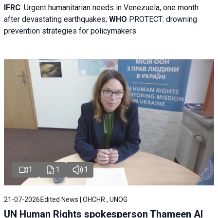
IFRC
:
Urgent humanitarian needs in Venezuela, one month
after devastating earthquakes;
WHO
PROTECT: drowning
prevention strategies for policymakers
1
1
1
21-07-2026
Edited News | OHCHR , UNOG
UN Human Rights spokesperson Thameen Al