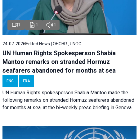
1
1
1
24-07-2026
Edited News | OHCHR , UNOG
UN Human Rights Spokesperson Shabia
Mantoo remarks on stranded Hormuz
seafarers abandoned for months at sea
ENG
FRA
UN Human Rights spokesperson Shabia Mantoo made the
following remarks on stranded Hormuz seafarers abandoned
for months at sea, at the bi-weekly press briefing in Geneva.