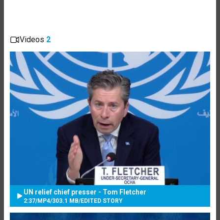
Videos
2
UN relief chief presser - Tom Fletcher
2:37
/
MP4
/
303.1 MB
/
EDITED STORY