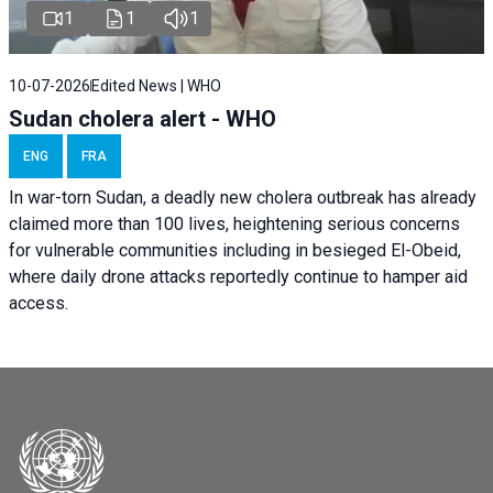
1
1
1
10-07-2026
Edited News | WHO
Sudan cholera alert - WHO
ENG
FRA
In war-torn Sudan, a deadly new cholera outbreak has already
claimed more than 100 lives, heightening serious concerns
for vulnerable communities including in besieged El-Obeid,
where daily drone attacks reportedly continue to hamper aid
access.