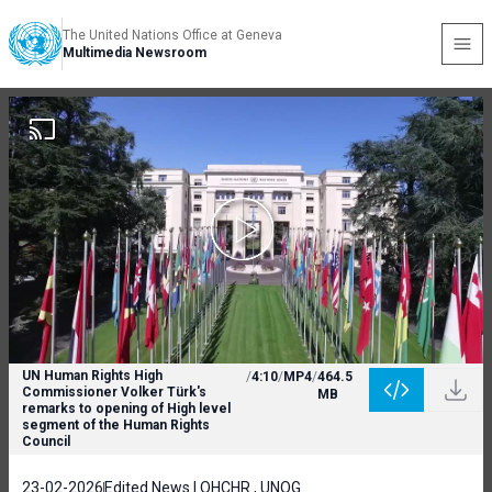
The United Nations Office at Geneva
Multimedia Newsroom
UN Human Rights High
/
4:10
/
MP4
/
464.5
Commissioner Volker Türk's
MB
remarks to opening of High level
segment of the Human Rights
Council
23-02-2026
Edited News | OHCHR , UNOG