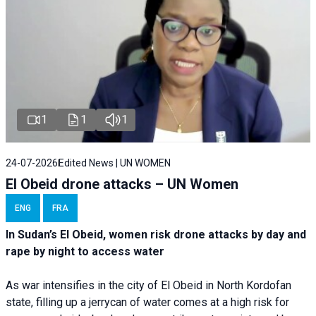
1
1
1
24-07-2026
Edited News | UN WOMEN
El Obeid drone attacks – UN Women
ENG
FRA
In Sudan’s El Obeid, women risk drone attacks by day and
rape by night to access water
As war intensifies in the city of El Obeid in North Kordofan
state, filling up a jerrycan of water comes at a high risk for