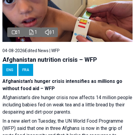
1
1
1
04-08-2026
Edited News | WFP
Afghanistan nutrition crisis – WFP
ENG
FRA
Afghanistan’s hunger crisis intensifies as millions go
without food aid – WFP
Afghanistan’s dire hunger crisis now affects 14 million people
including babies fed on weak tea and a little bread by their
despairing and dirt-poor parents.
In a new alert on Tuesday, the UN World Food Programme
(WFP) said that one in three Afghans is now in the grip of