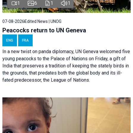
1
6
1
1
07-08-2026
Edited News | UNOG
Peacocks return to UN Geneva
ENG
FRA
In a new twist on panda diplomacy,
UN Geneva
welcomed five
young peacocks to the Palace of Nations on Friday, a gift of
India that preserves a tradition of keeping the stately birds in
the grounds, that predates both the global body and its ill-
fated predecessor, the League of Nations.