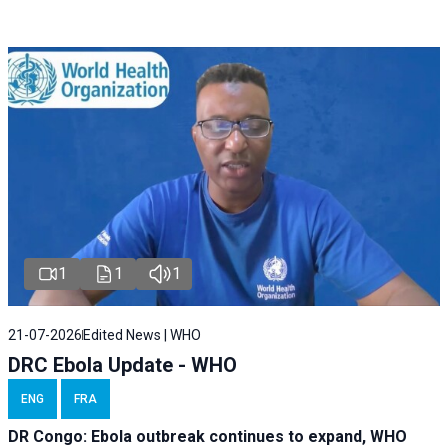
1
1
1
21-07-2026
Edited News | WHO
DRC Ebola Update - WHO
ENG
FRA
DR Congo: Ebola outbreak continues to expand, WHO