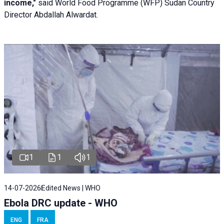
income,"
said World Food Programme (WFP) Sudan Country
Director Abdallah Alwardat.
1
1
1
14-07-2026
Edited News | WHO
Ebola DRC update - WHO
ENG
FRA