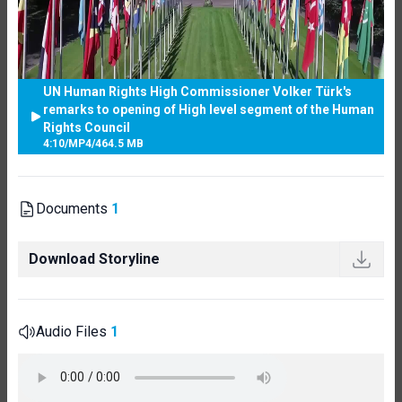
UN Human Rights High Commissioner Volker Türk's
remarks to opening of High level segment of the Human
Rights Council
4:10
/
MP4
/
464.5 MB
Documents
1
Download Storyline
Audio Files
1