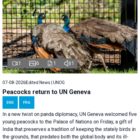
1
6
1
1
07-08-2026
Edited News | UNOG
Peacocks return to UN Geneva
ENG
FRA
In a new twist on panda diplomacy,
UN Geneva
welcomed five
young peacocks to the Palace of Nations on Friday, a gift of
India that preserves a tradition of keeping the stately birds in
the grounds, that predates both the global body and its ill-