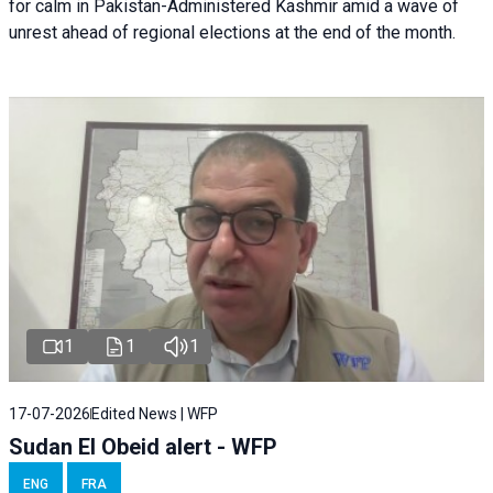
for calm in Pakistan-Administered Kashmir amid a wave of
unrest ahead of regional elections at the end of the month.
1
1
1
17-07-2026
Edited News | WFP
Sudan El Obeid alert - WFP
ENG
FRA