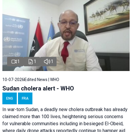
1
1
1
10-07-2026
Edited News | WHO
Sudan cholera alert - WHO
ENG
FRA
In war-torn Sudan, a deadly new cholera outbreak has already
claimed more than 100 lives, heightening serious concerns
for vulnerable communities including in besieged El-Obeid,
where daily drone attacks reportedly continue to hamper aid