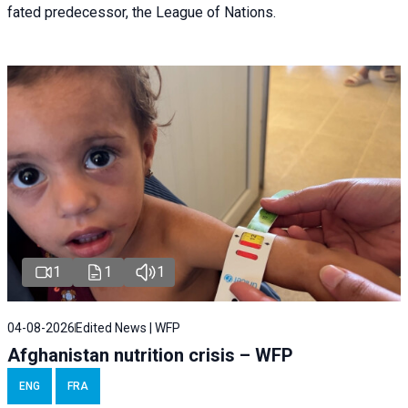
fated predecessor, the League of Nations.
1
1
1
04-08-2026
Edited News | WFP
Afghanistan nutrition crisis – WFP
ENG
FRA