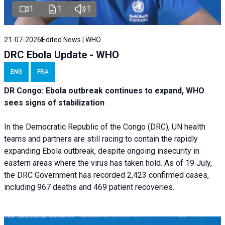
1
1
1
21-07-2026
Edited News | WHO
DRC Ebola Update - WHO
ENG
FRA
DR Congo: Ebola outbreak continues to expand, WHO
sees signs of stabilization
In the Democratic Republic of the Congo (DRC), UN health
teams and partners are still racing to contain the rapidly
expanding Ebola outbreak, despite ongoing insecurity in
eastern areas where the virus has taken hold. As of 19 July,
the DRC Government has recorded 2,423 confirmed cases,
including 967 deaths and 469 patient recoveries.