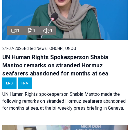
1
1
1
24-07-2026
Edited News | OHCHR , UNOG
UN Human Rights Spokesperson Shabia
Mantoo remarks on stranded Hormuz
seafarers abandoned for months at sea
ENG
FRA
UN Human Rights spokesperson Shabia Mantoo made the
following remarks on stranded Hormuz seafarers abandoned
for months at sea, at the bi-weekly press briefing in Geneva.