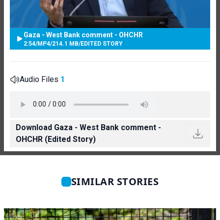
Gaza - West Bank comment - OHCHR
2:54
/
MP4
/
214.1 MB
/
EDITED STORY
Audio Files
1
Download Gaza - West Bank comment -
OHCHR (Edited Story)
SIMILAR STORIES