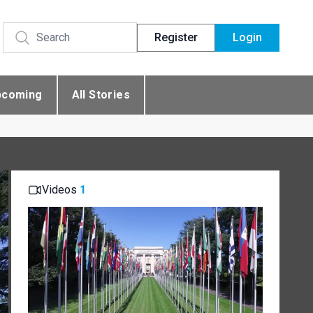
Register
Login
pcoming
All Stories
Videos
1