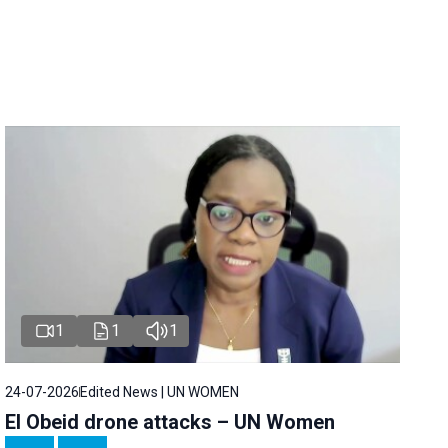
1
1
1
24-07-2026
Edited News | UN WOMEN
El Obeid drone attacks – UN Women