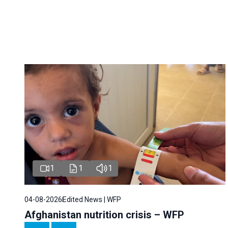
1
1
1
04-08-2026
Edited News | WFP
Afghanistan nutrition crisis – WFP