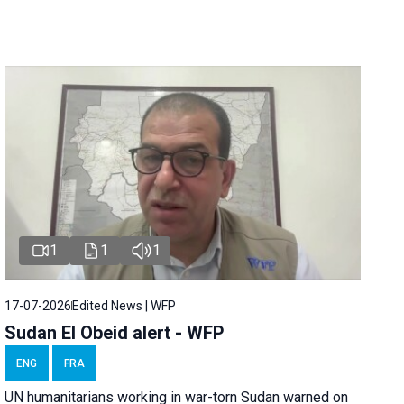
1
1
1
17-07-2026
Edited News | WFP
Sudan El Obeid alert - WFP
ENG
FRA
UN humanitarians working in war-torn Sudan warned on