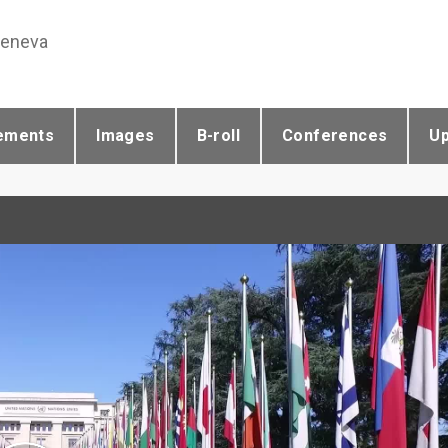
Geneva
ements
Images
B-roll
Conferences
U