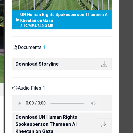
UN Human Rights Spokesperson Thameen Al
Kheetan on Gaza
2:19
/
MP4
/
340.3 MB
Documents
1
Download Storyline
Audio Files
1
Download UN Human Rights
Spokesperson Thameen Al
Kheetan on Gaza