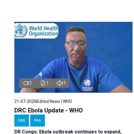
1
1
1
21-07-2026
Edited News | WHO
DRC Ebola Update - WHO
ENG
FRA
DR Congo: Ebola outbreak continues to expand,