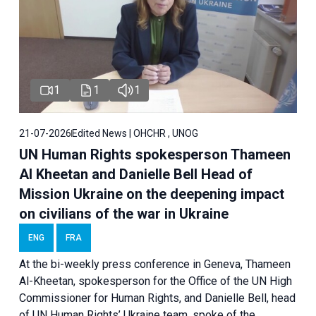
1
1
1
21-07-2026
Edited News | OHCHR , UNOG
UN Human Rights spokesperson Thameen
Al Kheetan and Danielle Bell Head of
Mission Ukraine on the deepening impact
on civilians of the war in Ukraine
ENG
FRA
At the bi-weekly press conference in Geneva, Thameen
Al-Kheetan, spokesperson for the Office of the UN High
Commissioner for Human Rights, and Danielle Bell, head
of UN Human Rights’ Ukraine team, spoke of the