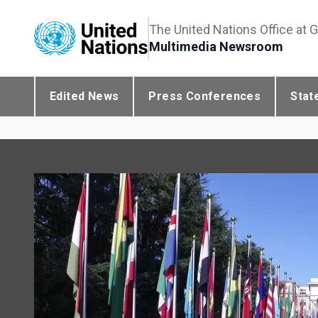
The United Nations Office at 
Multimedia Newsroom
Edited News
Press Conferences
Stat