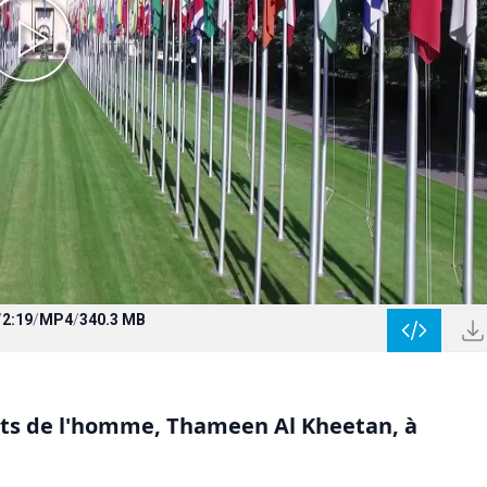
/
2:19
/
MP4
/
340.3 MB
oits de l'homme, Thameen Al Kheetan, à