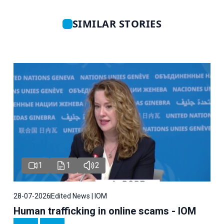
SIMILAR STORIES
1
1
2
28-07-2026
Edited News | IOM
Human trafficking in online scams - IOM