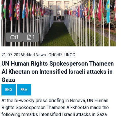
1
1
21-07-2026
Edited News | OHCHR , UNOG
UN Human Rights Spokesperson Thameen
Al Kheetan on Intensified Israeli attacks in
Gaza
ENG
FRA
At the bi-weekly press briefing in Geneva, UN Human
Rights Spokesperson Thameen Al-Kheetan made the
following remarks Intensified Israeli attacks in Gaza.