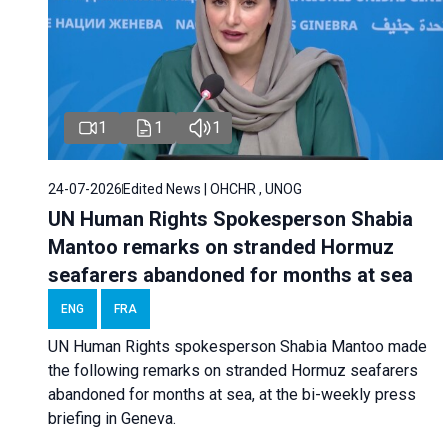
1
1
1
24-07-2026
Edited News | OHCHR , UNOG
UN Human Rights Spokesperson Shabia
Mantoo remarks on stranded Hormuz
seafarers abandoned for months at sea
ENG
FRA
UN Human Rights spokesperson Shabia Mantoo made
the following remarks on stranded Hormuz seafarers
abandoned for months at sea, at the bi-weekly press
briefing in Geneva.