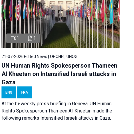
1
1
21-07-2026
Edited News | OHCHR , UNOG
UN Human Rights Spokesperson Thameen
Al Kheetan on Intensified Israeli attacks in
Gaza
ENG
FRA
At the bi-weekly press briefing in Geneva, UN Human
Rights Spokesperson Thameen Al-Kheetan made the
following remarks Intensified Israeli attacks in Gaza.