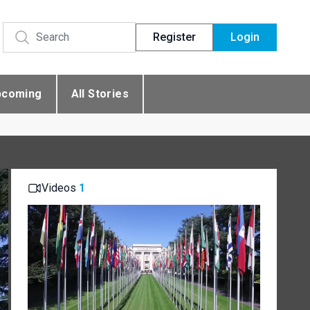
Register
Login
pcoming
All Stories
Videos
1