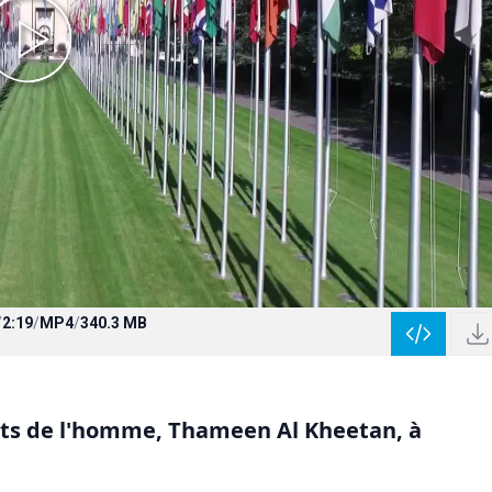
/
2:19
/
MP4
/
340.3 MB
oits de l'homme, Thameen Al Kheetan, à