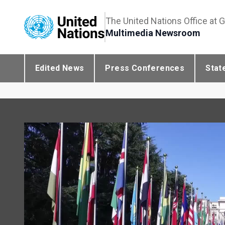
The United Nations Office at 
Multimedia Newsroom
Edited News
Press Conferences
Stat