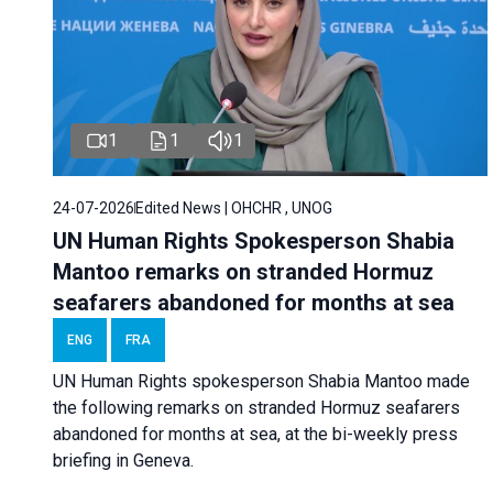
1
1
1
24-07-2026
Edited News | OHCHR , UNOG
UN Human Rights Spokesperson Shabia
Mantoo remarks on stranded Hormuz
seafarers abandoned for months at sea
ENG
FRA
UN Human Rights spokesperson Shabia Mantoo made
the following remarks on stranded Hormuz seafarers
abandoned for months at sea, at the bi-weekly press
briefing in Geneva.