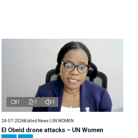
1
1
1
24-07-2026
Edited News | UN WOMEN
El Obeid drone attacks – UN Women