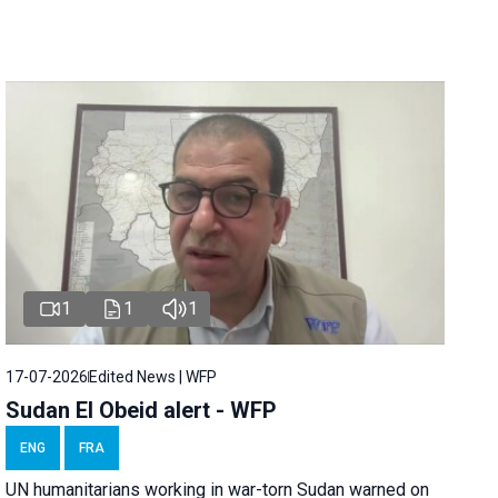
1
1
1
17-07-2026
Edited News | WFP
Sudan El Obeid alert - WFP
ENG
FRA
UN humanitarians working in war-torn Sudan warned on