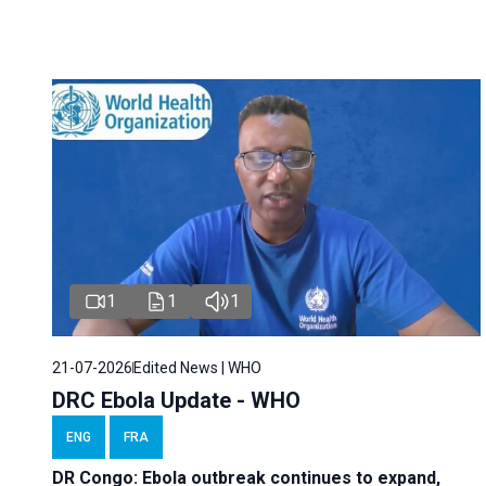
1
1
1
21-07-2026
Edited News | WHO
DRC Ebola Update - WHO
ENG
FRA
DR Congo: Ebola outbreak continues to expand,