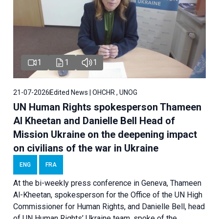
1
1
1
21-07-2026
Edited News | OHCHR , UNOG
UN Human Rights spokesperson Thameen
Al Kheetan and Danielle Bell Head of
Mission Ukraine on the deepening impact
on civilians of the war in Ukraine
ENG
FRA
At the bi-weekly press conference in Geneva, Thameen
Al-Kheetan, spokesperson for the Office of the UN High
Commissioner for Human Rights, and Danielle Bell, head
of UN Human Rights’ Ukraine team, spoke of the