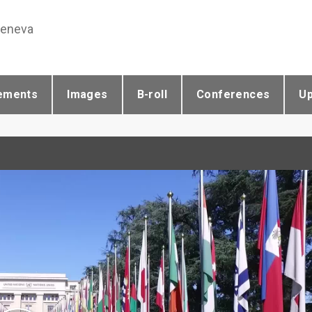
Geneva
ements
Images
B-roll
Conferences
U