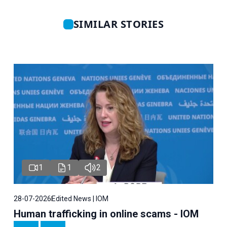
SIMILAR STORIES
1
1
2
28-07-2026
Edited News | IOM
Human trafficking in online scams - IOM