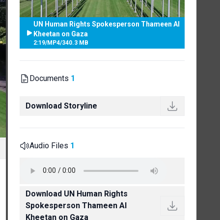
UN Human Rights Spokesperson Thameen Al
Kheetan on Gaza
2:19
/
MP4
/
340.3 MB
Documents
1
Download Storyline
Audio Files
1
Download UN Human Rights
Spokesperson Thameen Al
Kheetan on Gaza