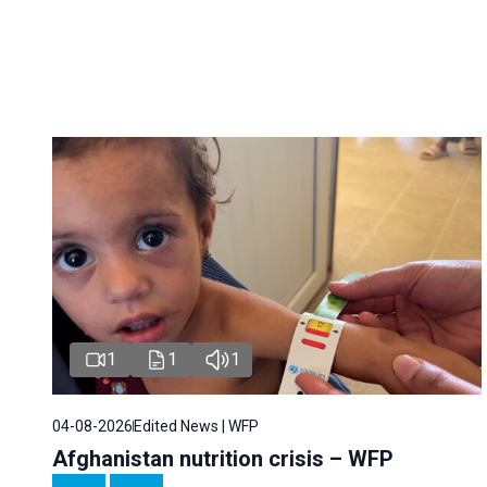
1
1
1
04-08-2026
Edited News | WFP
Afghanistan nutrition crisis – WFP