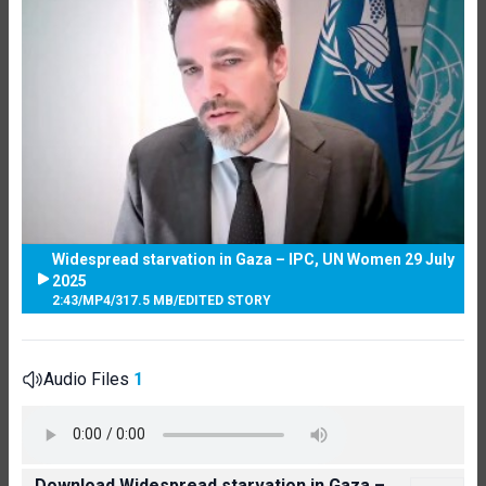
Widespread starvation in Gaza – IPC, UN Women 29 July
2025
2:43
/
MP4
/
317.5 MB
/
EDITED STORY
Audio Files
1
Download Widespread starvation in Gaza –