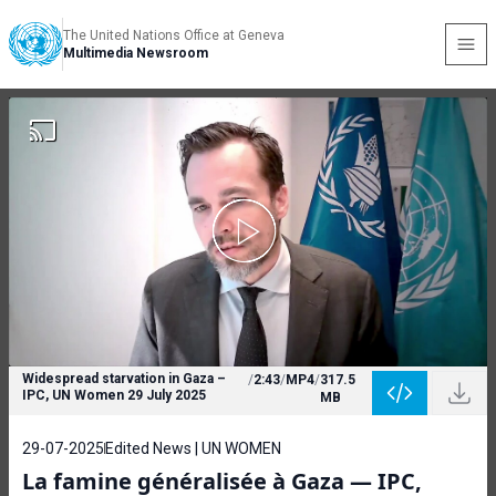
The United Nations Office at Geneva
Multimedia Newsroom
Widespread starvation in Gaza –
/
2:43
/
MP4
/
317.5
IPC, UN Women 29 July 2025
MB
29-07-2025
Edited News | UN WOMEN
La famine généralisée à Gaza — IPC,