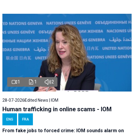
1
1
2
28-07-2026
Edited News | IOM
Human trafficking in online scams - IOM
ENG
FRA
From fake jobs to forced crime: IOM sounds alarm on