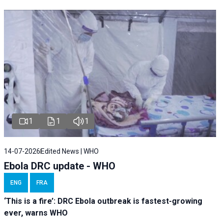
1
1
1
14-07-2026
Edited News | WHO
Ebola DRC update - WHO
ENG
FRA
‘This is a fire’: DRC Ebola outbreak is fastest-growing
ever, warns WHO