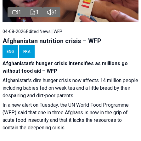
1
1
1
04-08-2026
Edited News | WFP
Afghanistan nutrition crisis – WFP
ENG
FRA
Afghanistan’s hunger crisis intensifies as millions go
without food aid – WFP
Afghanistan’s dire hunger crisis now affects 14 million people
including babies fed on weak tea and a little bread by their
despairing and dirt-poor parents.
In a new alert on Tuesday, the UN World Food Programme
(WFP) said that one in three Afghans is now in the grip of
acute food insecurity and that it lacks the resources to
contain the deepening crisis.