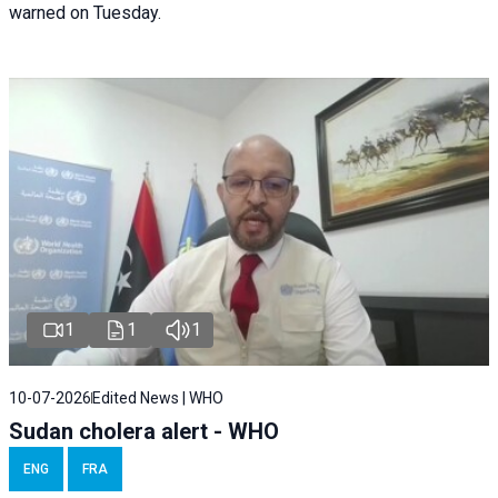
warned on Tuesday.
1
1
1
10-07-2026
Edited News | WHO
Sudan cholera alert - WHO
ENG
FRA