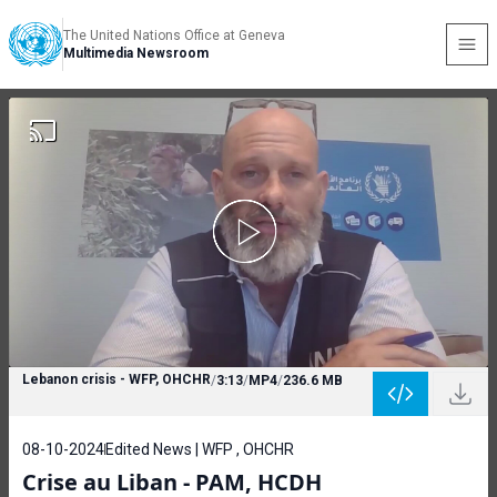
The United Nations Office at Geneva
Multimedia Newsroom
Lebanon crisis - WFP, OHCHR
/
3:13
/
MP4
/
236.6 MB
08-10-2024
Edited News | WFP , OHCHR
Crise au Liban - PAM, HCDH