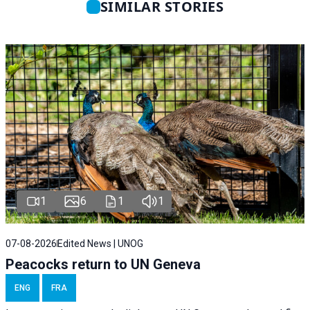
SIMILAR STORIES
1
6
1
1
07-08-2026
Edited News | UNOG
Peacocks return to UN Geneva
ENG
FRA