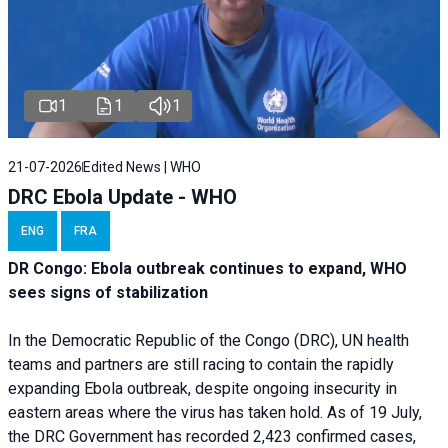
1
1
1
21-07-2026
Edited News | WHO
DRC Ebola Update - WHO
ENG
FRA
DR Congo: Ebola outbreak continues to expand, WHO
sees signs of stabilization
In the Democratic Republic of the Congo (DRC), UN health
teams and partners are still racing to contain the rapidly
expanding Ebola outbreak, despite ongoing insecurity in
eastern areas where the virus has taken hold. As of 19 July,
the DRC Government has recorded 2,423 confirmed cases,