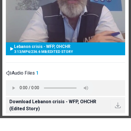
Lebanon crisis - WFP, OHCHR
3:13
/
MP4
/
236.6 MB
/
EDITED STORY
Audio Files
1
Download Lebanon crisis - WFP, OHCHR
(Edited Story)