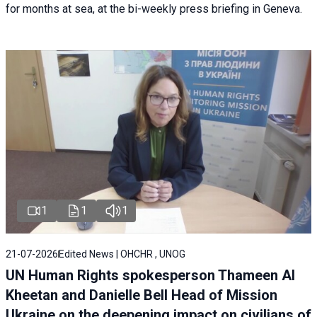
for months at sea, at the bi-weekly press briefing in Geneva.
1
1
1
21-07-2026
Edited News | OHCHR , UNOG
UN Human Rights spokesperson Thameen Al
Kheetan and Danielle Bell Head of Mission
Ukraine on the deepening impact on civilians of