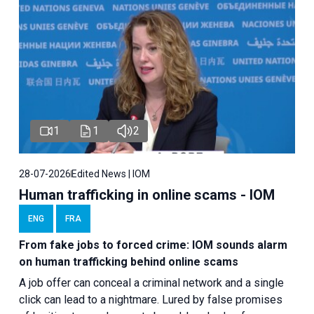
1
1
2
28-07-2026
Edited News | IOM
Human trafficking in online scams - IOM
ENG
FRA
From fake jobs to forced crime: IOM sounds alarm
on human trafficking behind online scams
A job offer can conceal a criminal network and a single
click can lead to a nightmare. Lured by false promises