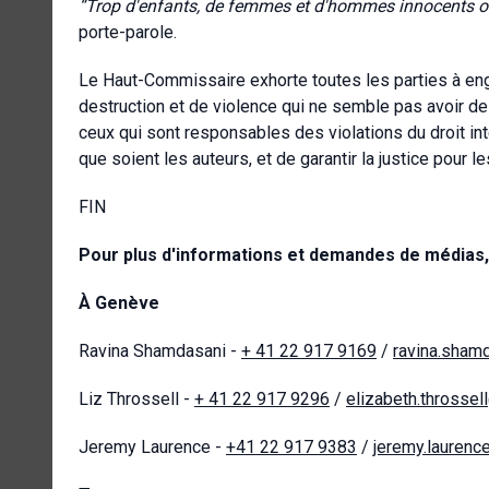
“Trop d'enfants, de femmes et d'hommes innocents ont 
porte-parole.
Le Haut-Commissaire exhorte toutes les parties à enga
destruction et de violence qui ne semble pas avoir de f
ceux qui sont responsables des violations du droit int
que soient les auteurs, et de garantir la justice pour l
FIN
Pour plus d'informations et demandes de médias, 
À Genève
Ravina Shamdasani -
+ 41 22 917 9169
/
ravina.sham
Liz Throssell -
+ 41 22 917 9296
/
elizabeth.throssel
Jeremy Laurence -
+41 22 917 9383
/
jeremy.laurenc