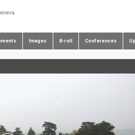
Geneva
ements
Images
B-roll
Conferences
U