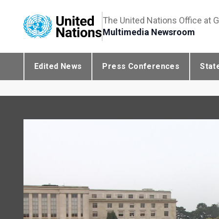
The United Nations Office at 
Multimedia Newsroom
Edited News
Press Conferences
Stat