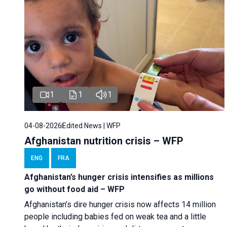
1
1
1
04-08-2026
Edited News | WFP
Afghanistan nutrition crisis – WFP
ENG
FRA
Afghanistan’s hunger crisis intensifies as millions
go without food aid – WFP
Afghanistan’s dire hunger crisis now affects 14 million
people including babies fed on weak tea and a little