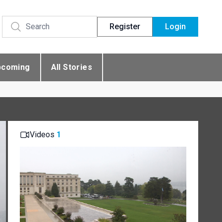
Register
Login
pcoming
All Stories
Videos
1