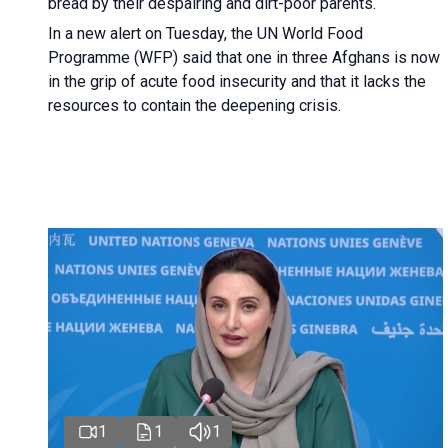
bread by their despairing and dirt-poor parents.
In a new alert on Tuesday, the UN World Food
Programme (WFP) said that one in three Afghans is now
in the grip of acute food insecurity and that it lacks the
resources to contain the deepening crisis.
1
1
1