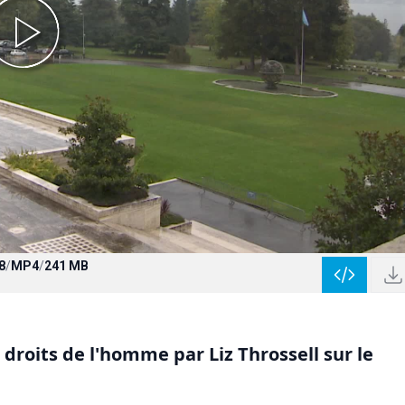
8
/
MP4
/
241 MB
droits de l'homme par Liz Throssell sur le