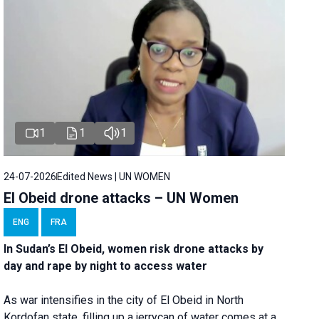
1
1
1
24-07-2026
Edited News | UN WOMEN
El Obeid drone attacks – UN Women
ENG
FRA
In Sudan’s El Obeid, women risk drone attacks by
day and rape by night to access water
As war intensifies in the city of El Obeid in North
Kordofan state, filling up a jerrycan of water comes at a