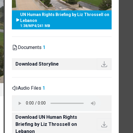
UN Human Rights Briefing by Liz Throssell on
Lebanon
1:38
/
MP4
/
241 MB
Documents
1
Download Storyline
Audio Files
1
Download UN Human Rights
Briefing by Liz Throssell on
Lebanon