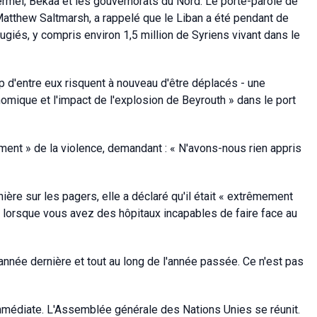
ermel, Bekaa et les gouvernorats du Nord. Le porte-parole de
Matthew Saltmarsh, a rappelé que le Liban a été pendant de
iés, y compris environ 1,5 million de Syriens vivant dans le
up d'entre eux risquent à nouveau d'être déplacés - une
omique et l'impact de l'explosion de Beyrouth » dans le port
t » de la violence, demandant : « N'avons-nous rien appris
ière sur les pagers, elle a déclaré qu'il était « extrêmement
t lorsque vous avez des hôpitaux incapables de faire face au
année dernière et tout au long de l'année passée. Ce n'est pas
médiate. L'Assemblée générale des Nations Unies se réunit.