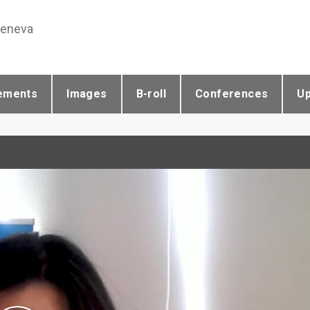
Geneva
ements
Images
B-roll
Conferences
U