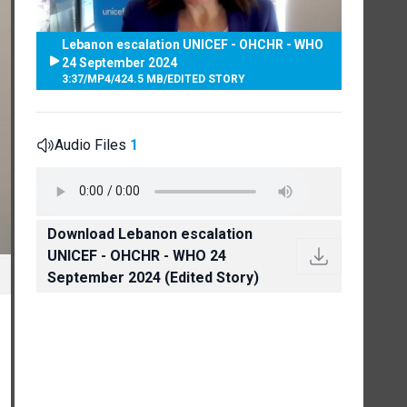
Lebanon escalation UNICEF - OHCHR - WHO
24 September 2024
3:37
/
MP4
/
424.5 MB
/
EDITED STORY
Audio Files
1
Download Lebanon escalation
UNICEF - OHCHR - WHO 24
September 2024 (Edited Story)