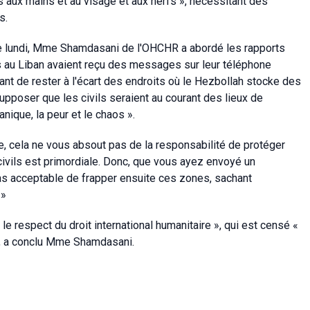
s aux mains et au visage et aux nerfs », nécessitant des
s.
de lundi, Mme Shamdasani de l'OHCHR a abordé les rapports
s au Liban avaient reçu des messages sur leur téléphone
ant de rester à l'écart des endroits où le Hezbollah stocke des
pposer que les civils seraient au courant des lieux de
nique, la peur et le chaos ».
e, cela ne vous absout pas de la responsabilité de protéger
es civils est primordiale. Donc, que vous ayez envoyé un
 pas acceptable de frapper ensuite ces zones, sachant
 »
e respect du droit international humanitaire », qui est censé «
», a conclu Mme Shamdasani.