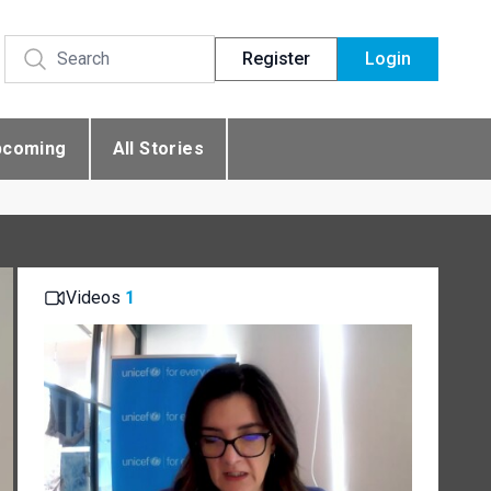
Register
Login
pcoming
All Stories
Videos
1