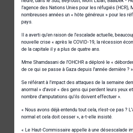
heure, dans le Sud, Beyrouth, Mont Liban, Baalbek - H
l'agence des Nations Unies pour les réfugiés (HCR), 
nombreuses années un « hôte généreux » pour les réfug
pays.
Il a averti qu'en raison de l'escalade actuelle, beauco
nouvelle crise « après le COVID-19, la récession écon
de la capitale il y a plus de quatre ans.
Mme Shamdasani de l'OHCHR a déploré le « débordemen
de ce qui se passe à Gaza depuis l'année dernière ? »
Se référant à l'impact des attaques de la semaine dern
anormal » d'avoir « des gens qui perdent leurs yeux e
nombre d'amputations qu'ils doivent effectuer ».
« Nous avons déjà entendu tout cela, n'est-ce pas ? L'
normal et cela doit cesser », a-t-elle insisté.
« Le Haut-Commissaire appelle à une désescalade im