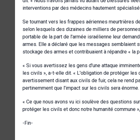
dit. « Nous n'avons jamais vu autant de blessures liée
interventions par des médecins hautement spécialisé
Se tournant vers les frappes aériennes meurtrières 
selon lesquels des dizaines de milliers de personne
portable de la part de l'armée israélienne leur demand
armes. Elle a déclaré que les messages semblaient su
stockage des armes et contribuaient à répandre « la pa
« Si vous avertissez les gens d'une attaque imminent
les civils », a-t-elle dit. « L'obligation de protéger l
avertissement disant aux civils de fuir, cela ne rend
pertinemment que l'impact sur les civils sera énorme.
« Ce que nous avons vu ici soulève des questions sur l
protéger les civils et donc notre humanité commune 
-Fin-