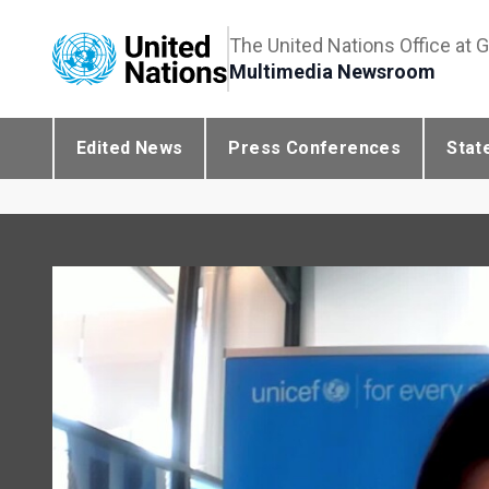
The United Nations Office at 
Multimedia Newsroom
Edited News
Press Conferences
Stat