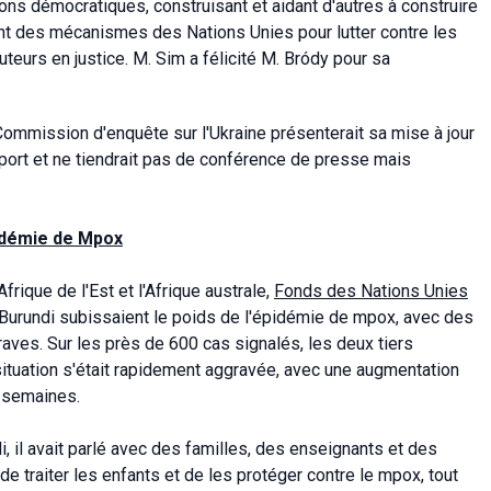
tions démocratiques, construisant et aidant d'autres à construire
nt des mécanismes des Nations Unies pour lutter contre les
uteurs en justice. M. Sim a félicité M. Bródy pour sa
Commission d'enquête sur l'Ukraine présenterait sa mise à jour
apport et ne tiendrait pas de conférence de presse mais
pidémie de Mpox
frique de l'Est et l'Afrique australe,
Fonds des Nations Unies
 Burundi subissaient le poids de l'épidémie de mpox, avec des
raves. Sur les près de 600 cas signalés, les deux tiers
tuation s'était rapidement aggravée, avec une augmentation
s semaines.
, il avait parlé avec des familles, des enseignants et des
 de traiter les enfants et de les protéger contre le mpox, tout