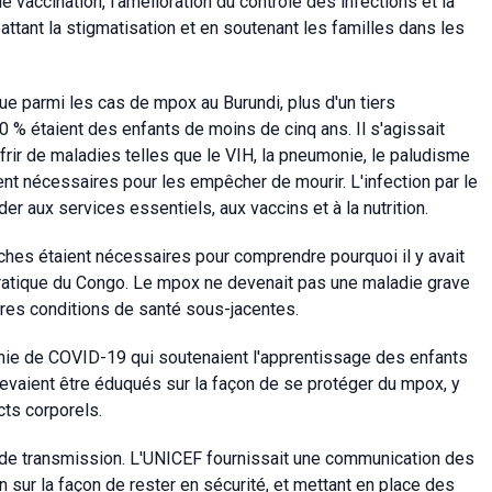
 vaccination, l'amélioration du contrôle des infections et la
ttant la stigmatisation et en soutenant les familles dans les
e parmi les cas de mpox au Burundi, plus d'un tiers
 % étaient des enfants de moins de cinq ans. Il s'agissait
frir de maladies telles que le VIH, la pneumonie, le paludisme
nt nécessaires pour les empêcher de mourir. L'infection par le
er aux services essentiels, aux vaccins et à la nutrition.
ches étaient nécessaires pour comprendre pourquoi il y avait
atique du Congo. Le mpox ne devenait pas une maladie grave
utres conditions de santé sous-jacentes.
mie de COVID-19 qui soutenaient l'apprentissage des enfants
devaient être éduqués sur la façon de se protéger du mpox, y
cts corporels.
e de transmission. L'UNICEF fournissait une communication des
sur la façon de rester en sécurité, et mettant en place des