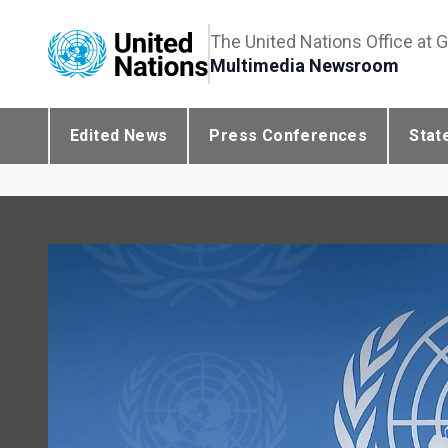
The United Nations Office at 
Multimedia Newsroom
Edited News
Press Conferences
Stat