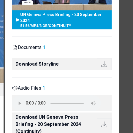
UN Geneva Press Briefing - 20 September
2024
51:56
/
MP4
/
3 GB
/
CONTINUITY
Documents
1
Download Storyline
Audio Files
1
Download UN Geneva Press
Briefing - 20 September 2024
(Continuity)