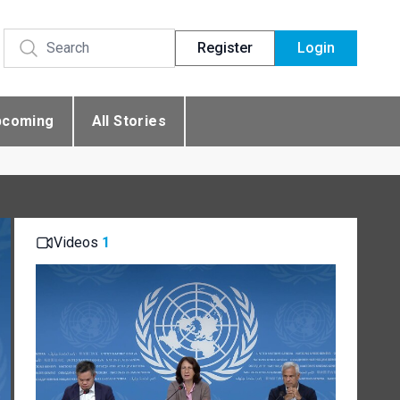
Register
Login
pcoming
All Stories
Videos
1