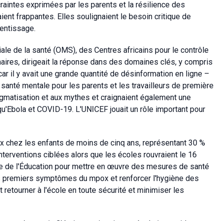
craintes exprimées par les parents et la résilience des
ent frappantes. Elles soulignaient le besoin critique de
rentissage.
iale de la santé (OMS), des Centres africains pour le contrôle
naires, dirigeait la réponse dans des domaines clés, y compris
car il y avait une grande quantité de désinformation en ligne –
n santé mentale pour les parents et les travailleurs de première
igmatisation et aux mythes et craignaient également une
u'Ebola et COVID-19. L'UNICEF jouait un rôle important pour
ox chez les enfants de moins de cinq ans, représentant 30 %
interventions ciblées alors que les écoles rouvraient le 16
re de l'Éducation pour mettre en œuvre des mesures de santé
es premiers symptômes du mpox et renforcer l'hygiène des
t retourner à l'école en toute sécurité et minimiser les