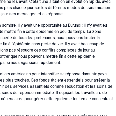
e ne les avait. C'était une situation en évolution rapide, avec
ns plus chaque jour sur les différents modes de transmission.
t à jour ses messages et sa réponse.
mbre, il y avait une opportunité au Burundi : il n'y avait eu
 de mettre fin à cette épidémie en peu de temps. La zone
oncerté de tous les partenaires, nous pouvions limiter la
e fin à l'épidémie sans perte de vie. Il y avait beaucoup de
vions pas résoudre ces conflits complexes du jour au
ontrer que nous pouvions mettre fin à cette épidémie
s, si nous agissions rapidement.
dollars américains pour intensifier sa réponse dans six pays
 les plus touchés. Ces fonds étaient essentiels pour arrêter la
nir des services essentiels comme l'éducation et les soins de
sures de réponse immédiate. Il équipait les travailleurs de
 nécessaires pour gérer cette épidémie tout en se concentrant