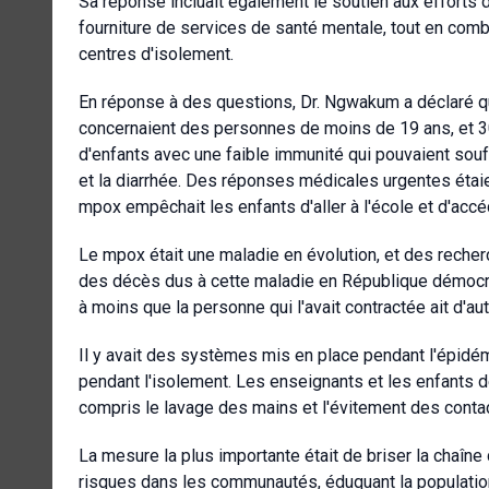
Sa réponse incluait également le soutien aux efforts de
fourniture de services de santé mentale, tout en comba
centres d'isolement.
En réponse à des questions, Dr. Ngwakum a déclaré qu
concernaient des personnes de moins de 19 ans, et 30
d'enfants avec une faible immunité qui pouvaient souf
et la diarrhée. Des réponses médicales urgentes étaie
mpox empêchait les enfants d'aller à l'école et d'accéd
Le mpox était une maladie en évolution, et des recher
des décès dus à cette maladie en République démocr
à moins que la personne qui l'avait contractée ait d'a
Il y avait des systèmes mis en place pendant l'épidé
pendant l'isolement. Les enseignants et les enfants 
compris le lavage des mains et l'évitement des conta
La mesure la plus importante était de briser la chaîn
risques dans les communautés, éduquant la population 