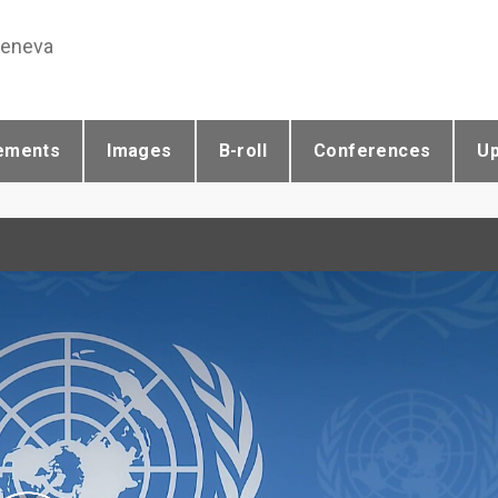
Geneva
ements
Images
B-roll
Conferences
U