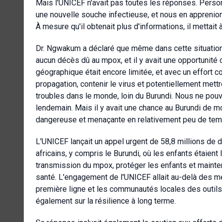
Mais l'UNICEF n'avait pas toutes les réponses. Personn
une nouvelle souche infectieuse, et nous en apprenio
À mesure qu'il obtenait plus d'informations, il mettai
Dr. Ngwakum a déclaré que même dans cette situation so
aucun décès dû au mpox, et il y avait une opportunité
géographique était encore limitée, et avec un effort c
propagation, contenir le virus et potentiellement mettr
troubles dans le monde, loin du Burundi. Nous ne pou
lendemain. Mais il y avait une chance au Burundi de m
dangereuse et menaçante en relativement peu de temp
L'UNICEF lançait un appel urgent de 58,8 millions de 
africains, y compris le Burundi, où les enfants étaient
transmission du mpox, protéger les enfants et mainte
santé. L'engagement de l'UNICEF allait au-delà des me
première ligne et les communautés locales des outils
également sur la résilience à long terme.