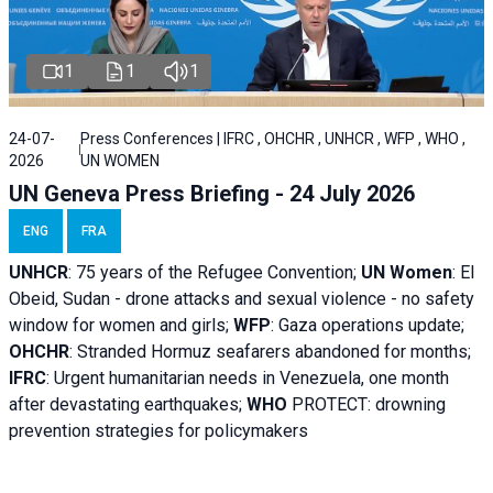
1
1
1
24-07-
Press Conferences | IFRC , OHCHR , UNHCR , WFP , WHO ,
2026
UN WOMEN
UN Geneva Press Briefing - 24 July 2026
ENG
FRA
UNHCR
:
75 years of the Refugee Convention;
UN Women
: El
Obeid, Sudan - d
rone attacks and sexual violence - no safety
window for women and girls;
WFP
:
Gaza operations
update;
OHCHR
:
Stranded Hormuz seafarers abandoned for months;
IFRC
:
Urgent humanitarian needs in Venezuela, one month
after devastating earthquakes;
WHO
PROTECT: drowning
prevention strategies for policymakers