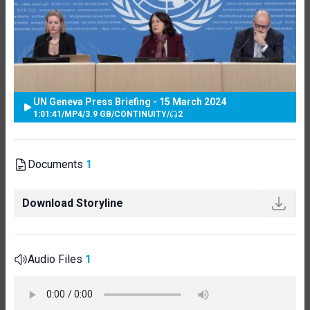
UN Geneva Press Briefing - 15 March 2024
1:01:41
/
MP4
/
3.9 GB
/
CONTINUITY
/
2
Documents
1
Download Storyline
Audio Files
1