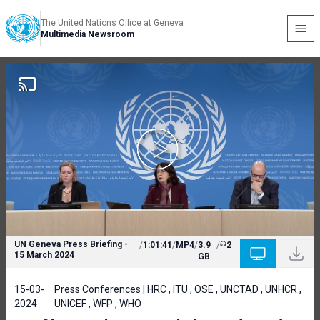
The United Nations Office at Geneva
Multimedia Newsroom
UN Geneva Press Briefing -
/
1:01:41
/
MP4
/
3.9
/
2
15 March 2024
GB
15-03-
Press Conferences | HRC , ITU , OSE , UNCTAD , UNHCR ,
2024
UNICEF , WFP , WHO