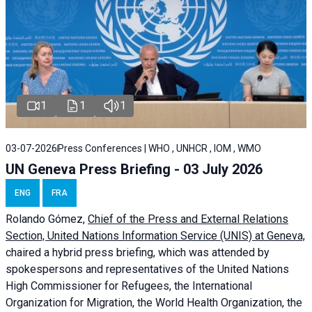
1
1
1
03-07-2026
Press Conferences | WHO , UNHCR , IOM , WMO
UN Geneva Press Briefing - 03 July 2026
ENG
FRA
Rolando Gómez,
Chief of the Press and External Relations
Section, United Nations Information Service (UNIS) at Geneva,
chaired a
hybrid press briefing
, which was attended by
spokespersons and representatives of the United Nations
High Commissioner for Refugees, the International
Organization for Migration, the World Health Organization, the