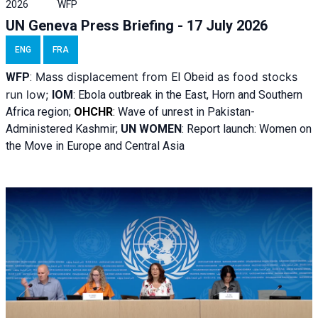
2026
WFP
UN Geneva Press Briefing - 17 July 2026
ENG
FRA
Mass displacement from
as food stocks
WFP
:
El
Obeid
run low;
IOM
:
Ebola outbreak in the East, Horn and Southern
Africa region;
OHCHR
:
Wave of unrest in Pakistan-
Administered Kashmir;
UN WOMEN
: R
eport launch: Women on
the Move in Europe and Central Asia