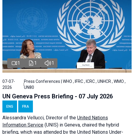
1
1
1
07-07-
Press Conferences | WHO , IFRC , ICRC , UNHCR , WMO ,
2026
UN80
UN Geneva Press Briefing - 07 July 2026
ENG
FRA
Alessandra
Vellucci, Director of the
United Nations
Information Service
(UNIS) in Geneva, chaired the
hybrid
briefing
, which was attended by the United Nations Under-