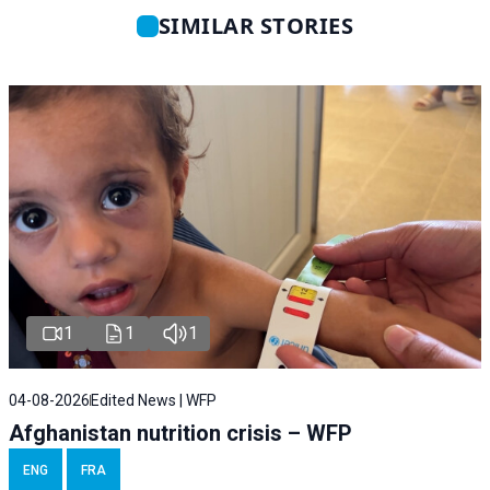
SIMILAR STORIES
1
1
1
04-08-2026
Edited News | WFP
Afghanistan nutrition crisis – WFP
ENG
FRA