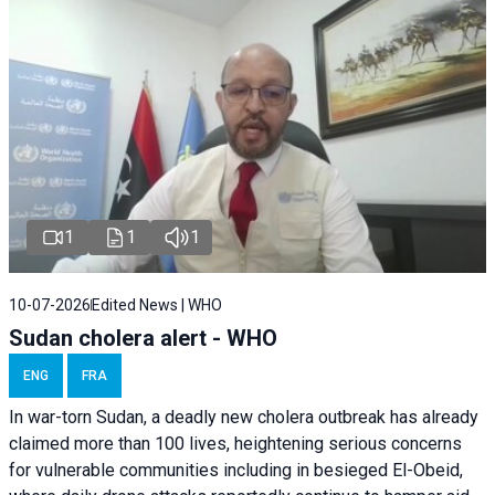
1
1
1
10-07-2026
Edited News | WHO
Sudan cholera alert - WHO
ENG
FRA
In war-torn Sudan, a deadly new cholera outbreak has already
claimed more than 100 lives, heightening serious concerns
for vulnerable communities including in besieged El-Obeid,