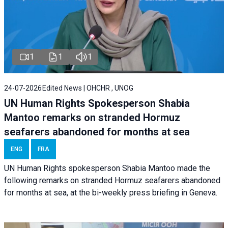
1
1
1
24-07-2026
Edited News | OHCHR , UNOG
UN Human Rights Spokesperson Shabia
Mantoo remarks on stranded Hormuz
seafarers abandoned for months at sea
ENG
FRA
UN Human Rights spokesperson Shabia Mantoo made the
following remarks on stranded Hormuz seafarers abandoned
for months at sea, at the bi-weekly press briefing in Geneva.