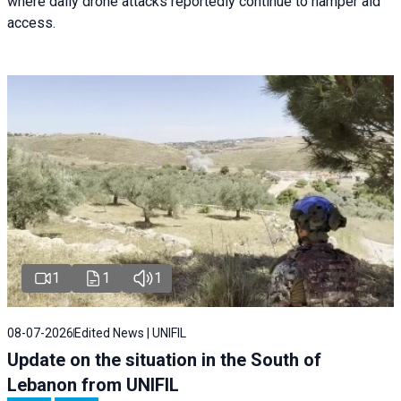
where daily drone attacks reportedly continue to hamper aid
access.
1
1
1
08-07-2026
Edited News | UNIFIL
Update on the situation in the South of
Lebanon from UNIFIL