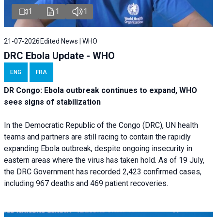
1
1
1
21-07-2026
Edited News | WHO
DRC Ebola Update - WHO
ENG
FRA
DR Congo: Ebola outbreak continues to expand, WHO
sees signs of stabilization
In the Democratic Republic of the Congo (DRC), UN health
teams and partners are still racing to contain the rapidly
expanding Ebola outbreak, despite ongoing insecurity in
eastern areas where the virus has taken hold. As of 19 July,
the DRC Government has recorded 2,423 confirmed cases,
including 967 deaths and 469 patient recoveries.