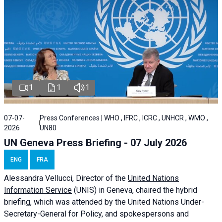
1
1
1
07-07-
Press Conferences | WHO , IFRC , ICRC , UNHCR , WMO ,
2026
UN80
UN Geneva Press Briefing - 07 July 2026
ENG
FRA
Alessandra
Vellucci, Director of the
United Nations
Information Service
(UNIS) in Geneva, chaired the
hybrid
briefing
, which was attended by the United Nations Under-
Secretary-General for Policy, and spokespersons and