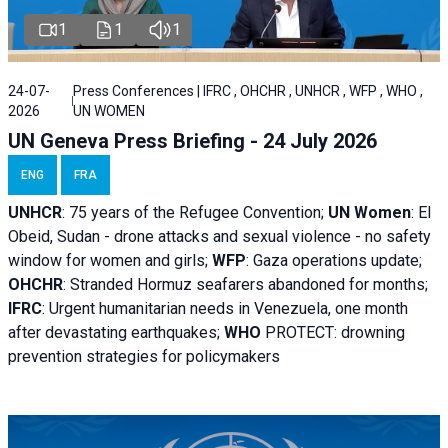
1
1
1
24-07-
Press Conferences | IFRC , OHCHR , UNHCR , WFP , WHO ,
2026
UN WOMEN
UN Geneva Press Briefing - 24 July 2026
ENG
FRA
UNHCR
:
75 years of the Refugee Convention;
UN Women
: El
Obeid, Sudan - d
rone attacks and sexual violence - no safety
window for women and girls;
WFP
:
Gaza operations
update;
OHCHR
:
Stranded Hormuz seafarers abandoned for months;
IFRC
:
Urgent humanitarian needs in Venezuela, one month
after devastating earthquakes;
WHO
PROTECT: drowning
prevention strategies for policymakers