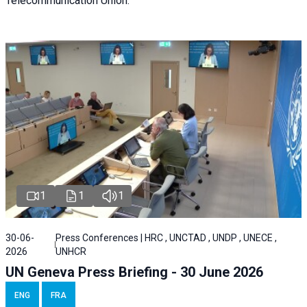
Telecommunication Union.
1
1
1
30-06-
Press Conferences | HRC , UNCTAD , UNDP , UNECE ,
2026
UNHCR
UN Geneva Press Briefing - 30 June 2026
ENG
FRA