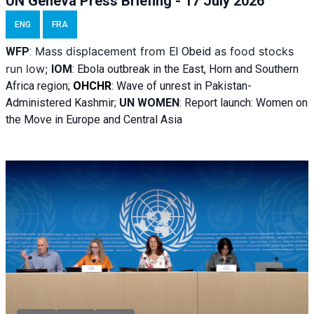
UN Geneva Press Briefing - 17 July 2026
ENG
FRA
Mass displacement from
as food stocks
WFP
:
El
Obeid
run low;
IOM
:
Ebola outbreak in the East, Horn and Southern
Africa region;
OHCHR
:
Wave of unrest in Pakistan-
Administered Kashmir;
UN WOMEN
: R
eport launch: Women on
the Move in Europe and Central Asia