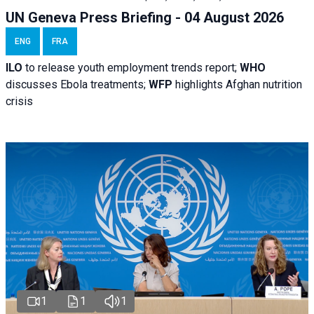
UN Geneva Press Briefing - 04 August 2026
ENG
FRA
ILO
to release youth employment trends report;
WHO
discusses Ebola treatments;
WFP
highlights Afghan nutrition
crisis
1
1
1