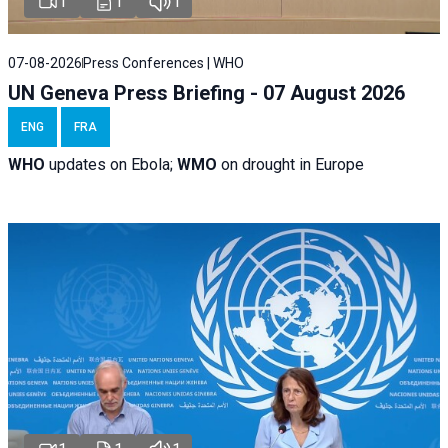
1
1
1
07-08-2026
Press Conferences | WHO
UN Geneva Press Briefing - 07 August 2026
ENG
FRA
WHO
updates on Ebola;
WMO
on drought in Europe