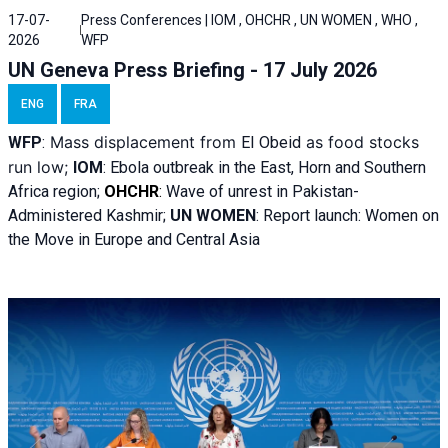
17-07-
Press Conferences | IOM , OHCHR , UN WOMEN , WHO ,
2026
WFP
UN Geneva Press Briefing - 17 July 2026
ENG
FRA
Mass displacement from
as food stocks
WFP
:
El
Obeid
run low;
IOM
:
Ebola outbreak in the East, Horn and Southern
Africa region;
OHCHR
:
Wave of unrest in Pakistan-
Administered Kashmir;
UN WOMEN
: R
eport launch: Women on
the Move in Europe and Central Asia