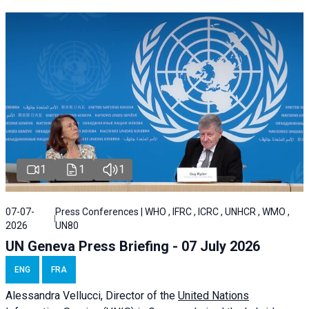
1
1
1
07-07-
Press Conferences | WHO , IFRC , ICRC , UNHCR , WMO ,
2026
UN80
UN Geneva Press Briefing - 07 July 2026
ENG
FRA
Alessandra
Vellucci, Director of the
United Nations