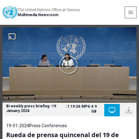
The United Nations Office at Geneva
Multimedia Newsroom
Bi weekly press briefing -19
/
1:19:24
/
MP4
/
4.9
January 2024
GB
19-01-2024
Press Conferences
Rueda de prensa quincenal del 19 de