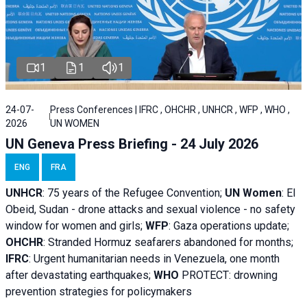
1
1
1
24-07-
Press Conferences | IFRC , OHCHR , UNHCR , WFP , WHO ,
2026
UN WOMEN
UN Geneva Press Briefing - 24 July 2026
ENG
FRA
UNHCR
:
75 years of the Refugee Convention;
UN Women
: El
Obeid, Sudan - d
rone attacks and sexual violence - no safety
window for women and girls;
WFP
:
Gaza operations
update;
OHCHR
:
Stranded Hormuz seafarers abandoned for months;
IFRC
:
Urgent humanitarian needs in Venezuela, one month
after devastating earthquakes;
WHO
PROTECT: drowning
prevention strategies for policymakers