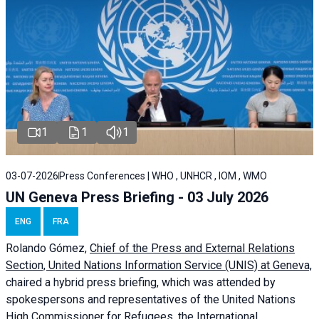
1
1
1
03-07-2026
Press Conferences | WHO , UNHCR , IOM , WMO
UN Geneva Press Briefing - 03 July 2026
ENG
FRA
Rolando Gómez,
Chief of the Press and External Relations
Section, United Nations Information Service (UNIS) at Geneva,
chaired a
hybrid press briefing
, which was attended by
spokespersons and representatives of the United Nations
High Commissioner for Refugees, the International