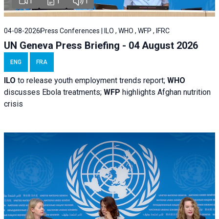
1
1
1
04-08-2026
Press Conferences | ILO , WHO , WFP , IFRC
UN Geneva Press Briefing - 04 August 2026
ENG
FRA
ILO
to release youth employment trends report;
WHO
discusses Ebola treatments;
WFP
highlights Afghan nutrition
crisis