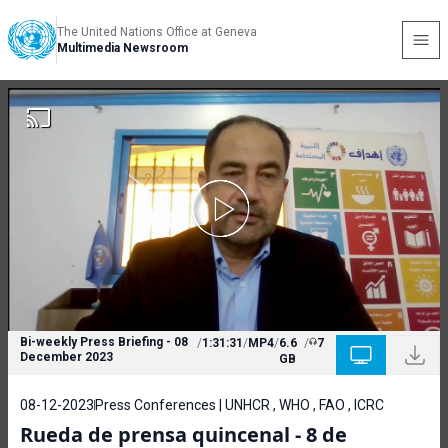
The United Nations Office at Geneva
Multimedia Newsroom
Bi-weekly Press Briefing - 08
/
1:31:31
/
MP4
/
6.6
/
7
December 2023
GB
08-12-2023
Press Conferences | UNHCR , WHO , FAO , ICRC
Rueda de prensa quincenal - 8 de