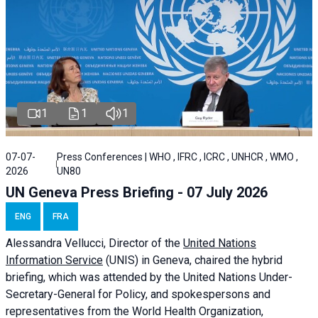
1
1
1
07-07-
Press Conferences | WHO , IFRC , ICRC , UNHCR , WMO ,
2026
UN80
UN Geneva Press Briefing - 07 July 2026
ENG
FRA
Alessandra
Vellucci, Director of the
United Nations
Information Service
(UNIS) in Geneva, chaired the
hybrid
briefing
, which was attended by the United Nations Under-
Secretary-General for Policy, and spokespersons and
representatives from the World Health Organization,