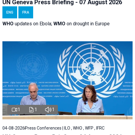
UN Geneva Press Briefing - 07 August 2026
ENG
FRA
WHO
updates on Ebola;
WMO
on drought in Europe
1
1
1
04-08-2026
Press Conferences | ILO , WHO , WFP , IFRC