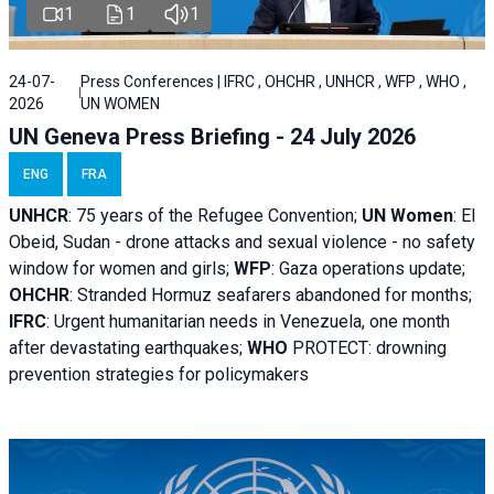
1
1
1
24-07-
Press Conferences | IFRC , OHCHR , UNHCR , WFP , WHO ,
2026
UN WOMEN
UN Geneva Press Briefing - 24 July 2026
ENG
FRA
UNHCR
:
75 years of the Refugee Convention;
UN Women
: El
Obeid, Sudan - d
rone attacks and sexual violence - no safety
window for women and girls;
WFP
:
Gaza operations
update;
OHCHR
:
Stranded Hormuz seafarers abandoned for months;
IFRC
:
Urgent humanitarian needs in Venezuela, one month
after devastating earthquakes;
WHO
PROTECT: drowning
prevention strategies for policymakers