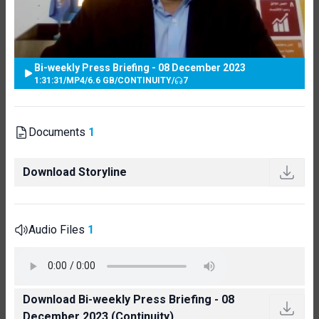
Bi-weekly Press Briefing - 08 December 2023
1:31:31
/
MP4
/
6.6 GB
/
CONTINUITY
/
7
Documents
1
Download Storyline
Audio Files
1
Download Bi-weekly Press Briefing - 08
December 2023 (Continuity)