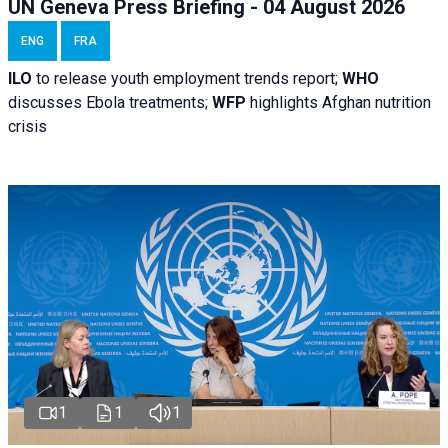
UN Geneva Press Briefing - 04 August 2026
ENG
FRA
ILO
to release youth employment trends report;
WHO
discusses Ebola treatments;
WFP
highlights Afghan nutrition
crisis
1
1
1