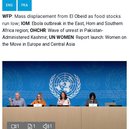
ENG
FRA
Mass displacement from
as food stocks
WFP
:
El
Obeid
run low;
IOM
:
Ebola outbreak in the East, Horn and Southern
Africa region;
OHCHR
:
Wave of unrest in Pakistan-
Administered Kashmir;
UN WOMEN
: R
eport launch: Women on
the Move in Europe and Central Asia
1
1
1