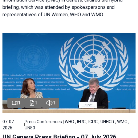
briefing, which was attended by spokespersons and
representatives of UN Women, WHO and WMO
1
1
1
07-07-
Press Conferences | WHO , IFRC , ICRC , UNHCR , WMO ,
2026
UN80
UN Geneva Press Briefing - 07 July 2026