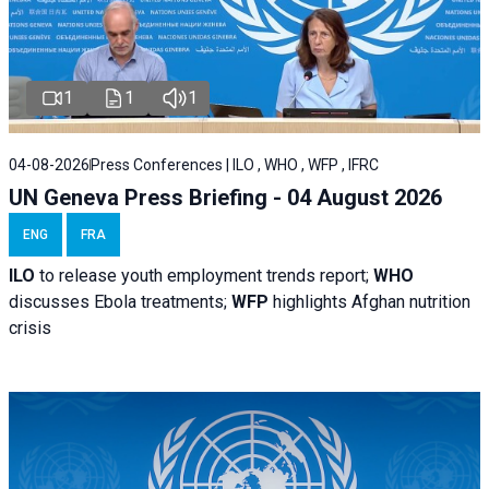
1
1
1
04-08-2026
Press Conferences | ILO , WHO , WFP , IFRC
UN Geneva Press Briefing - 04 August 2026
ENG
FRA
ILO
to release youth employment trends report;
WHO
discusses Ebola treatments;
WFP
highlights Afghan nutrition
crisis