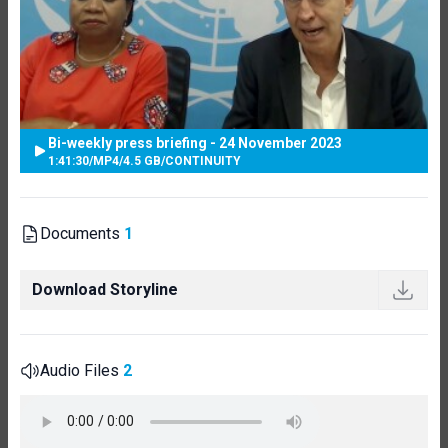
Bi-weekly press briefing - 24 November 2023
1:41:30
/
MP4
/
4.5 GB
/
CONTINUITY
Documents
1
Download Storyline
Audio Files
2