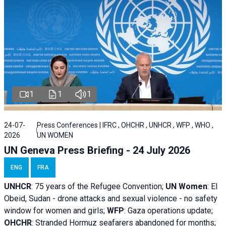
1
1
1
24-07-
Press Conferences | IFRC , OHCHR , UNHCR , WFP , WHO ,
2026
UN WOMEN
UN Geneva Press Briefing - 24 July 2026
ENG
FRA
UNHCR
:
75 years of the Refugee Convention;
UN Women
: El
Obeid, Sudan - d
rone attacks and sexual violence - no safety
window for women and girls;
WFP
:
Gaza operations
update;
OHCHR
:
Stranded Hormuz seafarers abandoned for months;