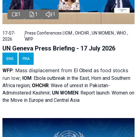
1
1
1
17-07-
Press Conferences | IOM , OHCHR , UN WOMEN , WHO ,
2026
WFP
UN Geneva Press Briefing - 17 July 2026
ENG
FRA
Mass displacement from
as food stocks
WFP
:
El
Obeid
run low;
IOM
:
Ebola outbreak in the East, Horn and Southern
Africa region;
OHCHR
:
Wave of unrest in Pakistan-
Administered Kashmir;
UN WOMEN
: R
eport launch: Women on
the Move in Europe and Central Asia