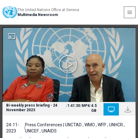
The United Nations Office at Geneva
Multimedia Newsroom
Bi-weekly press briefing - 24
/
1:41:30
/
MP4
/
4.5
November 2023
GB
24-11-
Press Conferences | UNCTAD , WMO , WFP , UNHCR ,
2023
UNICEF , UNAIDS