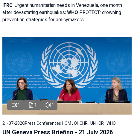
IFRC
:
Urgent humanitarian needs in Venezuela, one month
after devastating earthquakes;
WHO
PROTECT: drowning
prevention strategies for policymakers
1
1
1
21-07-2026
Press Conferences | IOM , OHCHR , UNHCR , WHO
UN Geneva Press Briefing - 21 July 2026