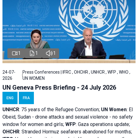
1
1
1
24-07-
Press Conferences | IFRC , OHCHR , UNHCR , WFP , WHO ,
2026
UN WOMEN
UN Geneva Press Briefing - 24 July 2026
ENG
FRA
UNHCR
:
75 years of the Refugee Convention;
UN Women
: El
Obeid, Sudan - d
rone attacks and sexual violence - no safety
window for women and girls;
WFP
:
Gaza operations
update;
OHCHR
:
Stranded Hormuz seafarers abandoned for months;