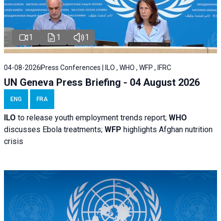
1
1
1
04-08-2026
Press Conferences | ILO , WHO , WFP , IFRC
UN Geneva Press Briefing - 04 August 2026
ENG
FRA
ILO
to release youth employment trends report;
WHO
discusses Ebola treatments;
WFP
highlights Afghan nutrition
crisis