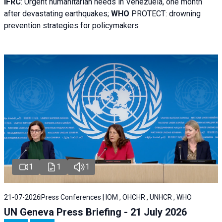
IFRC
:
Urgent humanitarian needs in Venezuela, one month
after devastating earthquakes;
WHO
PROTECT: drowning
prevention strategies for policymakers
1
1
1
21-07-2026
Press Conferences | IOM , OHCHR , UNHCR , WHO
UN Geneva Press Briefing - 21 July 2026