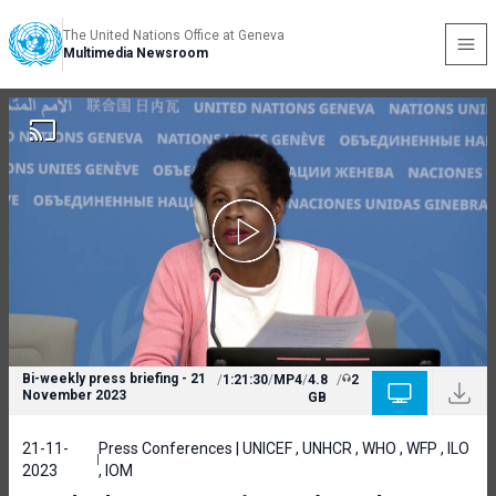
The United Nations Office at Geneva
Multimedia Newsroom
Bi-weekly press briefing - 21
/
1:21:30
/
MP4
/
4.8
/
2
November 2023
GB
21-11-
Press Conferences | UNICEF , UNHCR , WHO , WFP , ILO
2023
, IOM