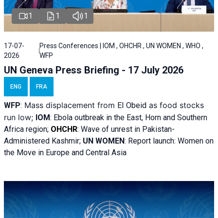
1
1
1
17-07-
Press Conferences | IOM , OHCHR , UN WOMEN , WHO ,
2026
WFP
UN Geneva Press Briefing - 17 July 2026
ENG
FRA
Mass displacement from
as food stocks
WFP
:
El
Obeid
run low;
IOM
:
Ebola outbreak in the East, Horn and Southern
Africa region;
OHCHR
:
Wave of unrest in Pakistan-
Administered Kashmir;
UN WOMEN
: R
eport launch: Women on
the Move in Europe and Central Asia