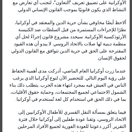
الأوكرانية على تضييق تعريف "التعاون"، لتجنب أي تعارض مع
النشاط الذي يكون قانونيًا بموجب القانون الإنساني الدولي.
ألاحظ أيضًا مخاوفي بشأن حرية الدين والمعتقد في أوكرانيا،
نظرًا للإجراءات المستمرة من قبل السلطات ضد الكنيسة
الأرثوذكسية الأوكرانية. سيحدد مشروع قانون إجراءً لحل أي
منظمة دينية لها صلات بالاتحاد الروسي. لا يبدو أن هذه القيود
المقترحة على الحق في حرية الدين تتوافق مع القانون الدولي
لحقوق الإنسان.
عندما زرت أوكرانيا العام الماضي، أدركت مدى أهمية الحفاظ
على رؤية اليوم التالي. للتحضير الآن لنوع أوكرانيا الذي يرغب
الناس في العيش فيه بمجرد انتهاء هذه الحرب. يتطلب ذلك بناء
الشمول الاجتماعي لجميع المجتمعات، وحماية حقوق الأقليات،
بما في ذلك الحق في استخدام كل لغة تُستخدم في أوكرانيا.
فيما يتعلق بمسألة النقل القسري للأطفال الأوكرانيين إلى
الاتحاد الروسي، وثقنا عودة طفلين إلى أوكرانيا خلال فترة
التقرير. أكرر دعوتنا للعودة الفورية لجميع الأفراد المرحلين