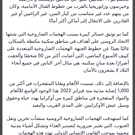
وخيرسون وزابوريجيا بالقرب من خطوط القتال الأمامية، وكان
من بينهم عدد غير متناسب من كبار السن، غير الراغبين أو غير
القادرين على الانتقال إلى أماكن أكثر أمانًا.
كما تم توثيق خسائر كبيرة بسبب الهجمات الصاروخية التي شنتها
الاتحاد الروسي على أهداف في مناطق سكنية مكتظة بالسكان،
غالبًا بعيدًا عن خطوط الجبهة. الهجمات الصاروخية المتعددة على
كييف الأسبوع الماضي، التي أصابت أكثر من 50 شخصًا وألحقت
أضرارًا بعدة مبانٍ سكنية، هي مثال آخر. الناس في جميع أنحاء
البلاد لا يشعرون بالأمان.
بالإضافة إلى ذلك، تسببت الألغام وبقايا المتفجرات في أكثر من
1,000 إصابة مدنية منذ فبراير 2022. هذا الوجود الواسع للألغام
والمواد المتفجرة في مناطق كبيرة من أوكرانيا يهدد حياة وحقوق
وسبل عيش الأوكرانيين على المدى القريب والبعيد.
كما استهدفت الهجمات الصاروخية الروسية منشآت تخزين ونقل
الحبوب، التي تعتبر ضرورية لتصدير الغذاء وتشكل أشياء مدنية
محمية بموجب القانون الإنساني الدولي. تهدد هذه الهجمات