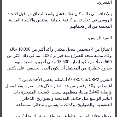
القسري.
بالإضافة إلى ذلك، كان هناك فشل واسع النطاق من قبل الاتحاد
الروسي في اتخاذ تدابير كافية لحماية المدنيين والأشياء المدنية
المحمية من آثار هجماتهم.
السيد الرئيس،
اعتبارًا من 4 ديسمبر، سجل مكتبي وأكد أكثر من 10,000 حالة
وفاة مدنية نتيجة للصراع منذ فبراير 2022، بما في ذلك أكثر من
560 طفلًا. تم تأكيد إصابة 18,500 مدني آخرين، العديد منهم
بجروح خطيرة. من المحتمل أن يكون العدد الحقيقي أعلى بكثير.
التقرير A/HRC/55/CRP.2 أمامكم. يغطي الأحداث بين 1
أغسطس و30 نوفمبر من هذا العام. خلال هذه الفترة، وثقنا مقتل
وإصابة 2,440 مدنيًا، معظمهم بسبب الأسلحة المتفجرة ذات
التأثير الواسع مثل قذائف المدفعية والصواريخ؛ الذخائر
العنقودية؛ والصواريخ، وكذلك ما يسمى بالذخائر المتسكعة.
معظم هؤلاء المدنيين قتلوا في مناطق دونيتسك وخاركيف