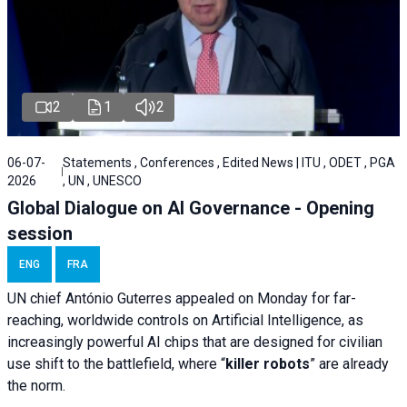
2
1
2
06-07-
Statements , Conferences , Edited News | ITU , ODET , PGA
2026
, UN , UNESCO
Global Dialogue on AI Governance - Opening
session
ENG
FRA
UN chief António Guterres appealed on Monday for far-
reaching, worldwide controls on Artificial Intelligence, as
increasingly powerful AI chips that are designed for civilian
use shift to the battlefield, where “
killer robots
” are already
the norm.