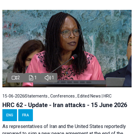
2
1
1
15-06-2026
Statements , Conferences , Edited News | HRC
HRC 62 - Update - Iran attacks - 15 June 2026
ENG
FRA
As representatives of Iran and the United States reportedly
prepared to sign a new peace agreement at the end of the