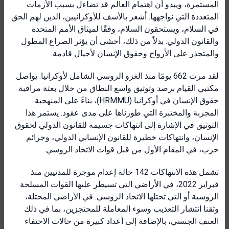
المستمرة، ويبدو أن اهتمام العالم قد تضاءل بسبب الأزمات
المتعددة التي نواجهها. أشعر بالأسف للأوكرانيين، الذين لهم الحق
في السلام، ويستحقون السلام، وفقًا لميثاق الأمم المتحدة
والقانون الدولي. بدلاً من ذلك، أخشى أن يؤثر الصراع المطول
والمتجذر على الأرواح وحقوق الإنسان لأجيال قادمة.
لقد مرت 662 يومًا منذ الغزو الروسي الشامل لأوكرانيا. يواصل
مكتبي القيام برصد وتوثيق واسع النطاق من خلال بعثة مراقبة
حقوق الإنسان في أوكرانيا (HRMMU)، بناءً على المنهجية
المجربة والمختبرة التي طورناها على مدى عقود. يستمر هذا
التوثيق في الإشارة إلى انتهاكات جسيمة للقانون الدولي لحقوق
الإنسان، وانتهاكات خطيرة للقانون الإنساني الدولي، وجرائم
حرب، في المقام الأول من قبل قوات الاتحاد الروسي.
تشمل هذه الانتهاكات 142 حالة إعدام موجزة للمدنيين منذ
فبراير 2022، في الأراضي التي تسيطر عليها القوات المسلحة
الروسية أو التي تحتلها الاتحاد الروسي. في الأراضي المحتلة،
وثقنا انتشار التعذيب وسوء المعاملة للمحتجزين، بما في ذلك
العنف الجنسي، بالإضافة إلى أعداد كبيرة من حالات الاختفاء