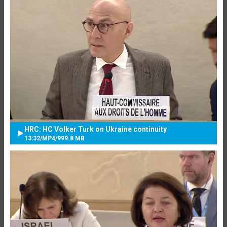
HRC: HC Volker Turk on Ukraine continuity
13:32
/
MP4
/
999.8 MB