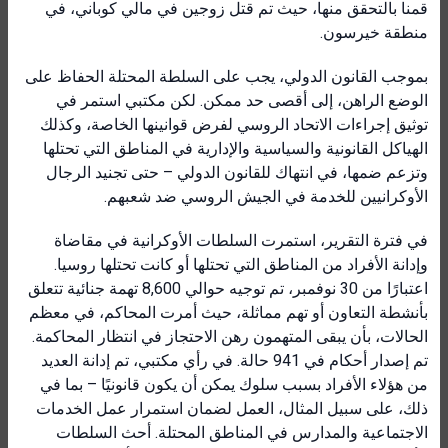
قمنا بالتحقق منها، حيث تم قتل زوجين في مالي كوباني، في
منطقة خيرسون.
بموجب القانون الدولي، يجب على السلطة المحتلة الحفاظ على
الوضع الراهن، إلى أقصى حد ممكن. لكن مكتبي استمر في
توثيق إجراءات الاتحاد الروسي لفرض قوانينها الخاصة، وكذلك
الهياكل القانونية والسياسية والإدارية في المناطق التي تحتلها
وتزعم ضمها، في انتهاك للقانون الدولي – حتى تجنيد الرجال
الأوكرانيين للخدمة في الجيش الروسي ضد شعبهم.
في فترة التقرير، استمرت السلطات الأوكرانية في مقاضاة
وإدانة الأفراد من المناطق التي تحتلها أو كانت تحتلها روسيا.
اعتبارًا من 30 نوفمبر، تم توجيه حوالي 8,600 تهمة جنائية تتعلق
بأنشطة التعاون أو تهم مماثلة، حيث أمرت المحاكم، في معظم
الحالات، بأن يبقى المتهمون رهن الاحتجاز في انتظار المحاكمة.
تم إصدار أحكام في 941 حالة. في رأي مكتبي، تم إدانة العديد
من هؤلاء الأفراد بسبب سلوك يمكن أن يكون قانونيًا – بما في
ذلك، على سبيل المثال، العمل لضمان استمرار عمل الخدمات
الاجتماعية والمدارس في المناطق المحتلة. أحث السلطات