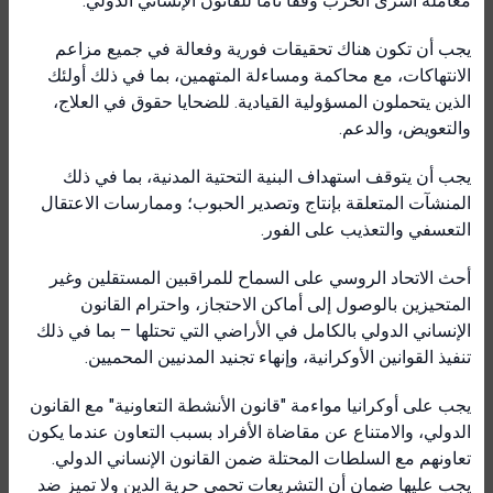
معاملة أسرى الحرب وفقًا تامًا للقانون الإنساني الدولي.
يجب أن تكون هناك تحقيقات فورية وفعالة في جميع مزاعم
الانتهاكات، مع محاكمة ومساءلة المتهمين، بما في ذلك أولئك
الذين يتحملون المسؤولية القيادية. للضحايا حقوق في العلاج،
والتعويض، والدعم.
يجب أن يتوقف استهداف البنية التحتية المدنية، بما في ذلك
المنشآت المتعلقة بإنتاج وتصدير الحبوب؛ وممارسات الاعتقال
التعسفي والتعذيب على الفور.
أحث الاتحاد الروسي على السماح للمراقبين المستقلين وغير
المتحيزين بالوصول إلى أماكن الاحتجاز، واحترام القانون
الإنساني الدولي بالكامل في الأراضي التي تحتلها – بما في ذلك
تنفيذ القوانين الأوكرانية، وإنهاء تجنيد المدنيين المحميين.
يجب على أوكرانيا مواءمة "قانون الأنشطة التعاونية" مع القانون
الدولي، والامتناع عن مقاضاة الأفراد بسبب التعاون عندما يكون
تعاونهم مع السلطات المحتلة ضمن القانون الإنساني الدولي.
يجب عليها ضمان أن التشريعات تحمي حرية الدين ولا تميز ضد