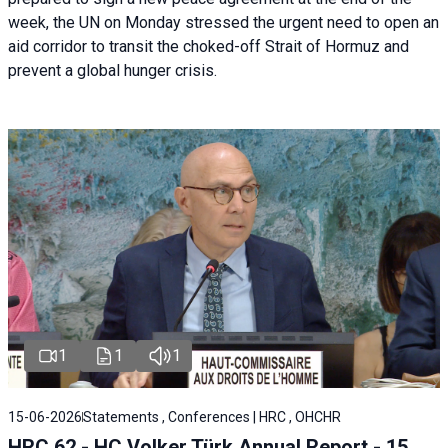
week, the UN on Monday stressed the urgent need to open an
aid corridor to transit the choked-off Strait of Hormuz and
prevent a global hunger crisis.
1
1
1
15-06-2026
Statements , Conferences | HRC , OHCHR
HRC 62 - HC Volker Türk Annual Report - 15