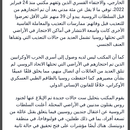
الخارجي، والاختفاء القسري الذين وثقهم مكتبي منذ 24 فبراير
2022، توفي ما لا يقل عن مئة مدني بعد أن تم احتجازهم من
قبل السلطات الروسية. يبدو أن 39 منهم على الأقل تعرضوا
للتعذيب قبل وفاتهم: ممارسات التعذيب والمعاملة القاسية
الأخرى كانت واسعة الانتشار في أماكن الاحتجاز في الأراضي
التي تحتلها روسيا. تشمل العديد من حالات التعذيب التي وثقناها
العنف الجنسي.
كما أن المكتب ليس لديه وصول إلى أسرى الحرب الأوكرانيين
الذين تم احتجازهم في الأراضي التي تحتلها الاتحاد الروسي. لم
تتلق العديد من العائلات أي اتصال منهم، مما يخلق قلقًا عميقًا
بشأن مصيرهم. كما احتفظت روسيا بالطاقم الطبي العسكري
الأوكراني، خلافًا للقانون الإنساني الدولي.
يقوم المكتب بتحليل ست حالات جديدة تم الإبلاغ عنها لجنود
روس يقتلون مدنيين في الأراضي المحتلة. أعلنت السلطات
الروسية عن اعتقال جنديين روسيين فيما يتعلق بقتل عائلة من
تسعة أفراد، بما في ذلك طفلين، في فولنوفاخا، في منطقة
دونيتسك. هناك أيضًا مؤشرات على فتح تحقيق في حالة ثانية