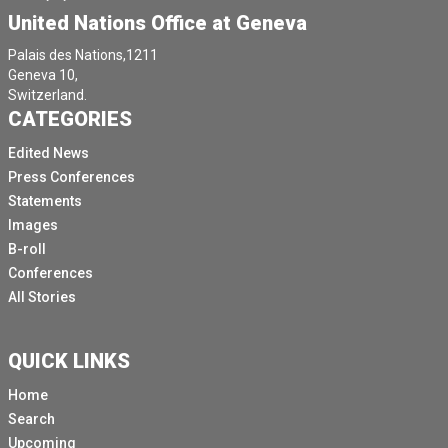
United Nations Office at Geneva
Mais M. Brostrom, la parole est à vous.
Merci beaucoup et bonjour à tous.
Palais des Nations,1211
Geneva 10,
Je m'appelle Soren Brostrom.
Switzerland.
CATEGORIES
Depuis cette semaine, je suis directrice des
communications par intérim et le WHOI a assumé ce
Edited News
rôle à la demande de notre directeur général.
Press Conferences
Je travaille depuis trois ans au siège de l'OMS à
Statements
Genève en tant que conseiller principal auprès du
Images
directeur général dans son bureau.
B-roll
Conferences
Il était donc naturel pour moi de changer de poste car il
All Stories
fallait un remplaçant.
J'ai une formation en santé publique et en santé
mondiale, je suis médecin de formation.
QUICK LINKS
J'ai effectué de nombreux travaux de communication
Home
dans le cadre de mes fonctions précédentes.
Search
Upcoming
Je ne suis pas communicateur, bien sûr, mais je m'y