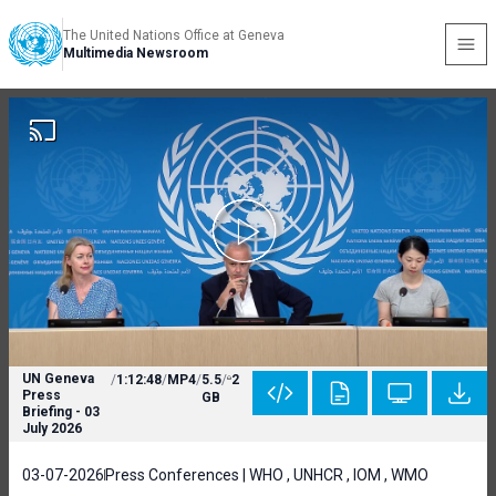
The United Nations Office at Geneva
Multimedia Newsroom
UN Geneva
/
1:12:48
/
MP4
/
5.5
/
2
Press
GB
Briefing - 03
July 2026
03-07-2026
Press Conferences | WHO , UNHCR , IOM , WMO