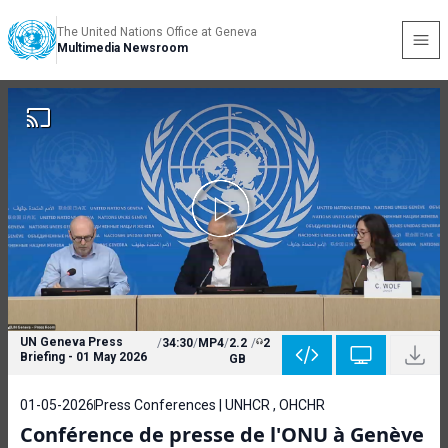
The United Nations Office at Geneva
Multimedia Newsroom
UN Geneva Press
/
34:30
/
MP4
/
2.2
/
2
Briefing - 01 May 2026
GB
01-05-2026
Press Conferences | UNHCR , OHCHR
Conférence de presse de l'ONU à Genève