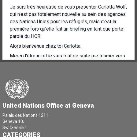
Je suis très heureuse de vous présenter Carlotta Wolf,
qui n'est pas totalement nouvelle au sein des agences
des Nations Unies pour les réfugiés, mais c'est la
première fois qu'elle fait un briefing en tant que porte-
parole du HCR.
Alors bienvenue chez toi Carlotta.
Merci d'être ici et je vais tout de suite me tourner vers
vous pour une mise à jour sur le Moyen-Orient.
Merci beaucoup, Rolando, et bonjour à tous.
C'est un plaisir d'être avec vous aujourd'hui.
Et oui, à partir de l'unité 0, nous allons parler d'attirer
l'attention sur la situation de la crise au Moyen-Orient
United Nations Office at Geneva
et ses répercussions sur les chaînes
d'approvisionnement du monde entier, et en particulier
Palais des Nations,1211
Geneva 10,
de la manière dont cela affecte la livraison de l'aide
Switzerland.
humanitaire pour l'unité 0.
CATEGORIES