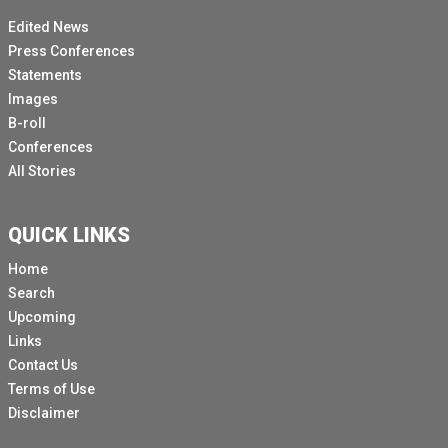
Nous avons donc obtenu de nouvelles statistiques et
Edited News
informations de la part de nos collègues fournisseurs.
Press Conferences
La crise du Moyen-Orient a eu des répercussions
Statements
profondes bien au-delà de la région, avec des
Images
conséquences croissantes sur l'évolution de
B-roll
l'approvisionnement humanitaire mondial et la
Conferences
fourniture de l'aide.
All Stories
La hausse des coûts de transport et les interruptions
de transport obligent le HCR, l'Agence des Nations
QUICK LINKS
Unies pour les réfugiés, à adapter sa stratégie de
livraison.
Home
Search
Le renforcement de la sécurité et l'instabilité autour
Upcoming
des principales routes du Golfe, notamment le détroit
Links
d'Ormuz, font grimper les prix des produits de base et
Contact Us
retardent la livraison des fournitures essentielles du
Terms of Use
HCR.
Disclaimer
La hausse des coûts des transports, de la nourriture et
du carburant affecte de manière disproportionnée les