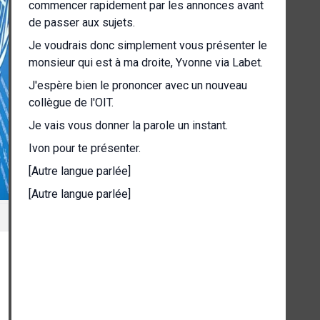
commencer rapidement par les annonces avant
de passer aux sujets.
Je voudrais donc simplement vous présenter le
monsieur qui est à ma droite, Yvonne via Labet.
J'espère bien le prononcer avec un nouveau
collègue de l'OIT.
Je vais vous donner la parole un instant.
Ivon pour te présenter.
[Autre langue parlée]
[Autre langue parlée]
[Autre langue parlée]
Oui, eh bien, juste pour me présenter.
Je m'appelle Yvonne Bielevetia et je travaillerai
à l'OIT.
Donc, quelles que soient les questions d'aide
dont vous avez besoin, vous pouvez me