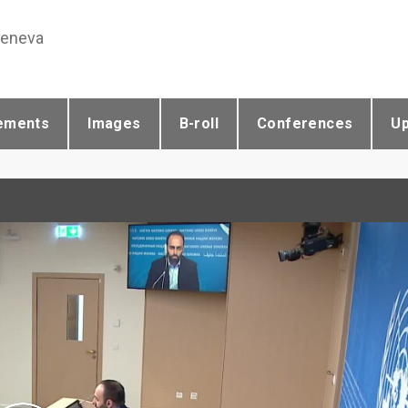
Geneva
ements
Images
B-roll
Conferences
U