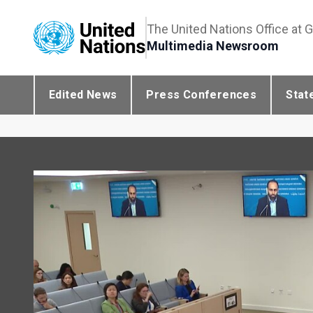
The United Nations Office at 
Multimedia Newsroom
Edited News
Press Conferences
Stat