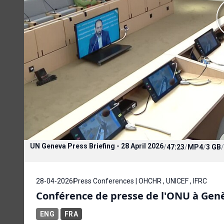
UN Geneva Press Briefing - 28 April 2026
/
47:23
/
MP4
/
3 GB
/
28-04-2026
Press Conferences | OHCHR , UNICEF , IFRC
Conférence de presse de l'ONU à Genèv
ENG
FRA