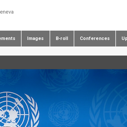
Geneva
ements
Images
B-roll
Conferences
U