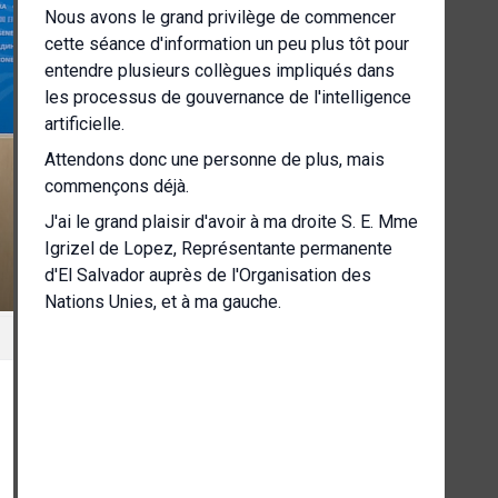
Nous avons le grand privilège de commencer
cette séance d'information un peu plus tôt pour
entendre plusieurs collègues impliqués dans
les processus de gouvernance de l'intelligence
artificielle.
Attendons donc une personne de plus, mais
commençons déjà.
J'ai le grand plaisir d'avoir à ma droite S. E. Mme
Igrizel de Lopez, Représentante permanente
d'El Salvador auprès de l'Organisation des
Nations Unies, et à ma gauche.
Je n'ai pas besoin de vous le présenter,
Amandeep Gill, envoyé technique et sous-
secrétaire général de l'ONU.
Je leur donne donc la parole pour vous faire
quelques remarques liminaires.
Nous entendrons également l'autre coprésident