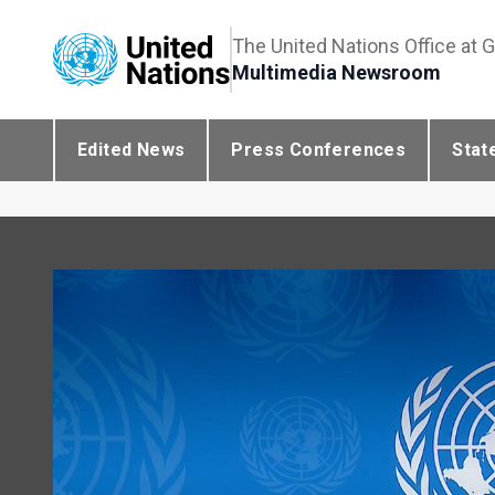
The United Nations Office at 
Multimedia Newsroom
Edited News
Press Conferences
Stat