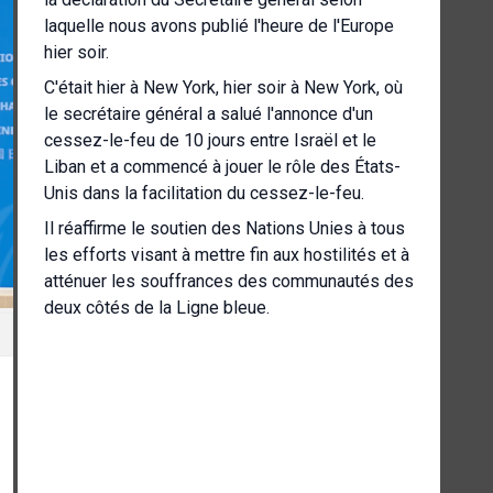
laquelle nous avons publié l'heure de l'Europe
hier soir.
C'était hier à New York, hier soir à New York, où
le secrétaire général a salué l'annonce d'un
cessez-le-feu de 10 jours entre Israël et le
Liban et a commencé à jouer le rôle des États-
Unis dans la facilitation du cessez-le-feu.
Il réaffirme le soutien des Nations Unies à tous
les efforts visant à mettre fin aux hostilités et à
atténuer les souffrances des communautés des
deux côtés de la Ligne bleue.
Le secrétaire général espère que ce cessez-le-
feu ouvrira la voie à des négociations et à la
pleine mise en œuvre de la résolution 17 O1 du
Conseil de sécurité en vue de trouver une
solution durable au conflit.
Il exhorte tous les acteurs à respecter