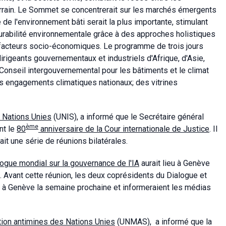
errain. Le Sommet se concentrerait sur les marchés émergents
e l'environnement bâti serait la plus importante, stimulant
durabilité environnementale grâce à des approches holistiques
s facteurs socio-économiques. Le programme de trois jours
rigeants gouvernementaux et industriels d'Afrique, d'Asie,
 Conseil intergouvernemental pour les bâtiments et le climat
les engagements climatiques nationaux; des vitrines
s Nations Unies
(UNIS), a informé que le Secrétaire général
ème
nt le
80
anniversaire de la Cour internationale de Justice
. Il
ait une série de réunions bilatérales.
logue mondial sur la gouvernance de l'IA
aurait lieu à Genève
d. Avant cette réunion, les deux coprésidents du Dialogue et
t à Genève la semaine prochaine et informeraient les médias
ction antimines des Nations Unies
(UNMAS), a informé que la