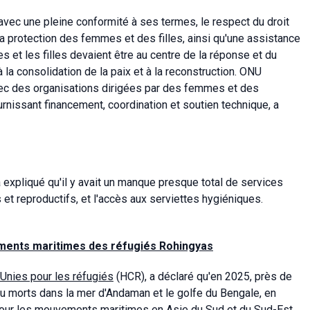
ec une pleine conformité à ses termes, le respect du droit
 la protection des femmes et des filles, ainsi qu'une assistance
 et les filles devaient être au centre de la réponse et du
à la consolidation de la paix et à la reconstruction. ONU
avec des organisations dirigées par des femmes et des
nissant financement, coordination et soutien technique, a
xpliqué qu'il y avait un manque presque total de services
et reproductifs, et l'accès aux serviettes hygiéniques.
ements maritimes des réfugiés Rohingyas
Unies pour les réfugiés
(HCR), a déclaré qu'en 2025, près de
u morts dans la mer d'Andaman et le golfe du Bengale, en
e pour les mouvements maritimes en Asie du Sud et du Sud-Est.