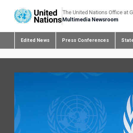
The United Nations Office at 
Multimedia Newsroom
Edited News
Press Conferences
Stat