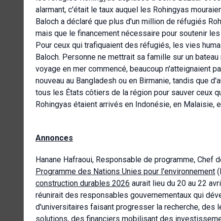
alarmant, c'était le taux auquel les Rohingyas mouraie
Baloch a déclaré que plus d'un million de réfugiés Ro
mais que le financement nécessaire pour soutenir le
Pour ceux qui trafiquaient des réfugiés, les vies hum
Baloch. Personne ne mettrait sa famille sur un bateau r
voyage en mer commencé, beaucoup n'atteignaient pas 
nouveau au Bangladesh ou en Birmanie, tandis que d'a
tous les États côtiers de la région pour sauver ceux qu
Rohingyas étaient arrivés en Indonésie, en Malaisie, en 
Annonces
Hanane Hafraoui, Responsable de programme, Chef de l
Programme des Nations Unies pour l'environnement
(
construction durables 2026
aurait lieu du 20 au 22 a
réunirait des responsables gouvernementaux qui dével
d'universitaires faisant progresser la recherche, des
solutions, des financiers mobilisant des investissemen