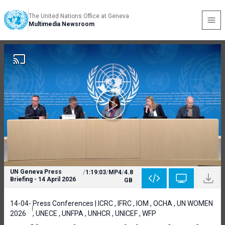
The United Nations Office at Geneva
Multimedia Newsroom
UN Geneva Press
/
1:19:03
/
MP4
/
4.8
Briefing - 14 April 2026
GB
14-04-
Press Conferences | ICRC , IFRC , IOM , OCHA , UN WOMEN
2026
, UNECE , UNFPA , UNHCR , UNICEF , WFP