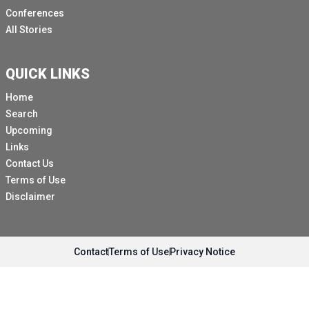
Je vais commencer par toi.
Conferences
All Stories
[Autre langue parlée]
Bonjour à tous.
QUICK LINKS
En effet, je vais lire une déclaration du sous-secrétaire
général aux affaires humanitaires et coordinateur des
Home
secours d'urgence Tom Fletcher, qui est effectivement
Search
à Berlin cette semaine pour participer à la conférence
Upcoming
en tant que responsables de l'ONU et d'autres
Links
responsables humanitaires extérieurs à l'ONU.
Contact Us
Terms of Use
Demain marquera trois ans de guerre au Soudan, des
Disclaimer
années au cours desquelles un pays extrêmement
prometteur a été déchiré.
Près de 34 millions de personnes, soit près de 2
personnes sur trois, ont besoin d'une aide humanitaire.
Contact
Terms of Use
Privacy Notice
Il s'agit de la plus grande crise humanitaire au monde.
La faim resserre son emprise à l'approche de la