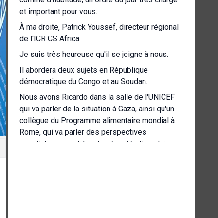
et important pour vous.
À ma droite, Patrick Youssef, directeur régional
de l'ICR CS Africa.
Je suis très heureuse qu'il se joigne à nous.
Il abordera deux sujets en République
démocratique du Congo et au Soudan.
Nous avons Ricardo dans la salle de l'UNICEF
qui va parler de la situation à Gaza, ainsi qu'un
collègue du Programme alimentaire mondial à
Rome, qui va parler des perspectives
mondiales en matière de sécurité alimentaire,
sujet qui a été abordé lors d'une réunion du
Conseil de sécurité hier.
En fait, nous avons également des collègues du
Fonds mondial qui vont faire une annonce.
Alors sans plus attendre, Patrick, je vous donne