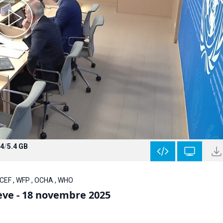
4
/
5.4 GB
ICEF , WFP , OCHA , WHO
ève - 18 novembre 2025