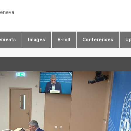
Geneva
ements
Images
B-roll
Conferences
U