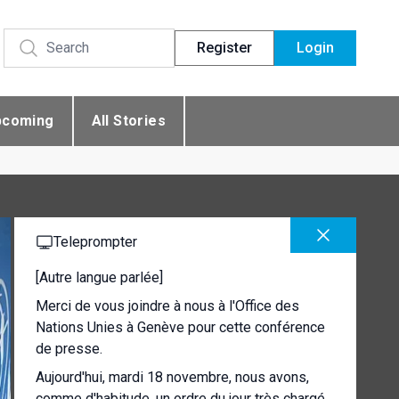
Register
Login
pcoming
All Stories
Teleprompter
[Autre langue parlée]
Merci de vous joindre à nous à l'Office des
Nations Unies à Genève pour cette conférence
de presse.
Aujourd'hui, mardi 18 novembre, nous avons,
comme d'habitude, un ordre du jour très chargé