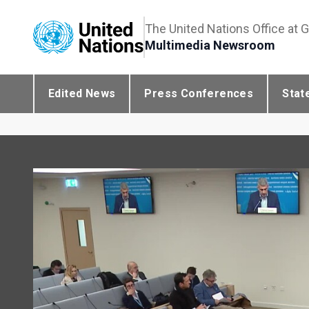
The United Nations Office at 
Multimedia Newsroom
Edited News
Press Conferences
Stat