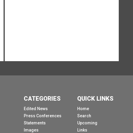
nous avons parlé sur le terrain et pour les
familles que j'ai rencontrées aux côtés du Qua
Rouge et qui ont entendu dire que la Croix-
Rouge de la RDC éprouvait effectivement des
difficultés extrêmes à faire face à la situation
économique, à la hausse des prix et à
l'indisponibilité des produits de base dont toute
famille aurait besoin.
Vous savez, nous voyons et nous avons parlé la
dernière fois de la double vulnérabilité de la
population civile et de la double crise que
vivent les gens et, il le fallait, j'ai la chance de
voir et d'être témoin de ce que cela signifie
CATEGORIES
QUICK LINKS
réellement sur le terrain lorsque nous parlons
d'une crise de protection, d'une crise du respect
Edited News
Home
du droit international humanitaire et des
Press Conferences
Search
principes fondamentaux des Conventions de
Statements
Upcoming
Genève, du droit des droits de l'homme, mais
Images
Links