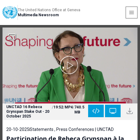
The United Nations Office at Geneva
Multimedia Newsroom
UNCTAD 16 Rebeca
/
19:52
/
MP4
/
740.5
Grynspan Stake Out - 20
MB
October 2025
20-10-2025
Statements , Press Conferences | UNCTAD
Participation de Rebeca Grynspan à la