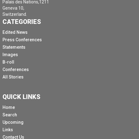
Palais des Nations,1211
Geneva 10,
Aujourd'hui, nous avons eu la participation du conseiller
Switzerland.
fédéral Parmalan et du chef de l'UNOCH à Genève,
CATEGORIES
Valavaya et aussi de la Barbade, car la Barbade était
l'ancienne conférence de Bridgetown.
Edited News
Press Conferences
Malgré tout, la COVID-19 sévissait et tout était donc
Statements
virtuel à cette époque, à des moments différents.
Images
Et nous avons eu les interventions par vidéo de Mia
B-roll
Amor Motley, la Première ministre de la Barbade,
Conferences
précisément parce qu'elle était auparavant présidente
All Stories
de la conférence du Premier ministre du Timor Leste
Ramos Orta, et également du Premier ministre du
Vietnam.
QUICK LINKS
C'est donc une inauguration très forte.
Home
Search
Ensuite, nous avons également entendu l'allocution de
Upcoming
la présidente de l'Assemblée générale, Mme Barbuck.
Links
Ensuite, nous aurons cette semaine environ 40
Contact Us