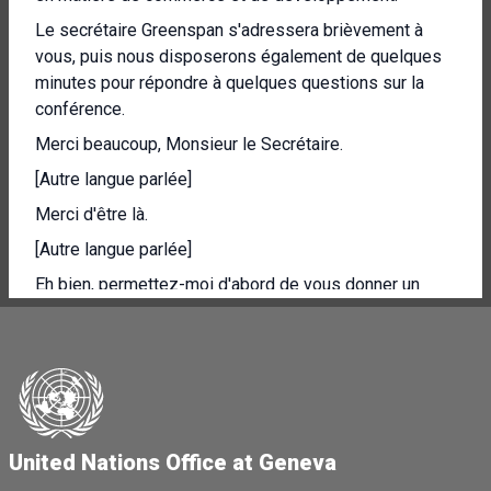
Le secrétaire Greenspan s'adressera brièvement à
vous, puis nous disposerons également de quelques
minutes pour répondre à quelques questions sur la
conférence.
Merci beaucoup, Monsieur le Secrétaire.
[Autre langue parlée]
Merci d'être là.
[Autre langue parlée]
Eh bien, permettez-moi d'abord de vous donner un
aperçu de ce que nous avons aujourd'hui en matière de
participation.
Nous avons plus de 160 délégations nationales, y
compris des ministres et des vice-ministres venus
des capitales.
United Nations Office at Geneva
Le secrétaire général de l'ONU, Antonio Guterres,
prendra la parole lors de la conférence le 22 octobre.