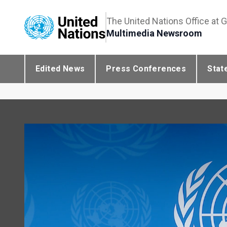
The United Nations Office at 
Multimedia Newsroom
Edited News
Press Conferences
Stat