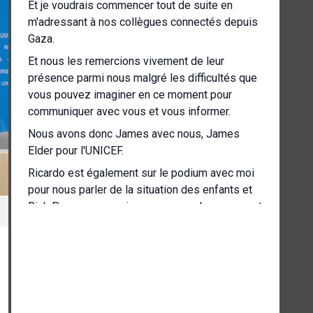
Et je voudrais commencer tout de suite en
m'adressant à nos collègues connectés depuis
Gaza.
Et nous les remercions vivement de leur
présence parmi nous malgré les difficultés que
vous pouvez imaginer en ce moment pour
communiquer avec vous et vous informer.
Nous avons donc James avec nous, James
Elder pour l'UNICEF.
Ricardo est également sur le podium avec moi
pour nous parler de la situation des enfants et
Rick Peppercorn, qui, comme vous le savez, est
le représentant dans le Territoire palestinien
occupé.
Rick, tu es également à Gaza en ce moment
pour nous parler de la situation sanitaire là-bas
et plus généralement de la situation
humanitaire.