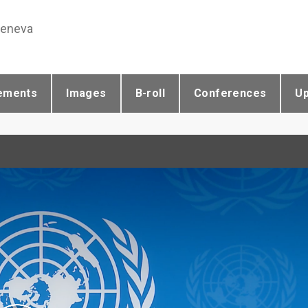
Geneva
ements
Images
B-roll
Conferences
U