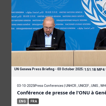
UN Geneva Press Briefing - 03 October 2025
/
1:51:18
/
MP4
/
03-10-2025
Press Conferences | UNHCR , UNICEF , UNIS , W
Conférence de presse de l'ONU à Genè
ENG
FRA