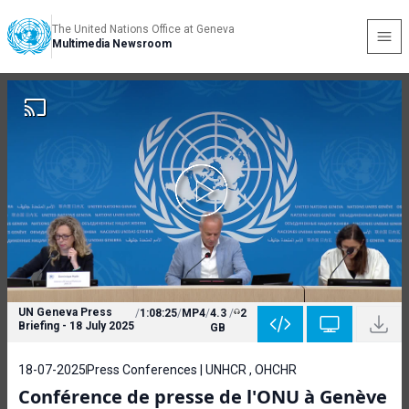
The United Nations Office at Geneva
Multimedia Newsroom
UN Geneva Press
/
1:08:25
/
MP4
/
4.3
/
2
Briefing - 18 July 2025
GB
18-07-2025
Press Conferences | UNHCR , OHCHR
Conférence de presse de l'ONU à Genève