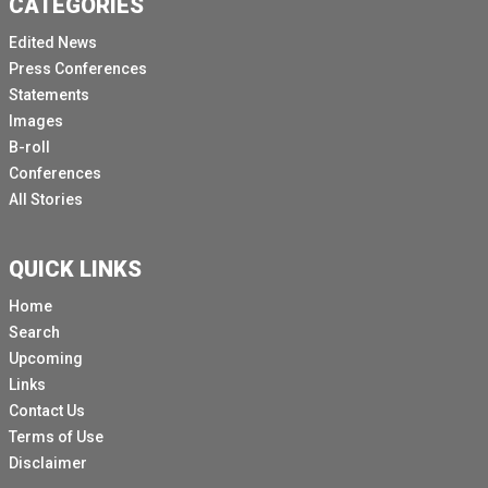
CATEGORIES
informations qu'elle va présenter.
Edited News
Et vous aurez également à votre disposition un rouleau
Press Conferences
B au cas où vous en auriez besoin, ainsi qu'un dossier
Statements
de photos pour tout reportage qui suivra le briefing.
Images
Merci beaucoup.
B-roll
Et à toi, Dominique.
Conferences
All Stories
Merci, Olga, et bonjour à tous.
Comme Olga l'a mentionné, je suis ici aujourd'hui pour
vous informer d'un rapport qui sera publié ou qui a été
QUICK LINKS
publié aujourd'hui et qui s'intitule On the Brink.
Home
Et évidemment, il se concentre sur les personnes qui
Search
sont au bord du gouffre, en particulier les réfugiés et
Upcoming
les populations déplacées.
Links
Contact Us
Nous sommes actuellement confrontés à un cocktail
Terms of Use
meurtrier d'un mélange de déplacements forcés qui ne
Disclaimer
cessent d'augmenter et de réductions de l'aide