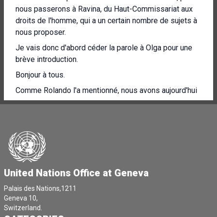
nous passerons à Ravina, du Haut-Commissariat aux
droits de l'homme, qui a un certain nombre de sujets à
nous proposer.
Je vais donc d'abord céder la parole à Olga pour une
brève introduction.
Bonjour à tous.
Comme Rolando l'a mentionné, nous avons aujourd'hui
avec nous Dominique Hyde.
Elle est directrice des relations extérieures de
l'UNATR.
Nous, elle, allons présenter le bilan dévastateur de
l'impact des coupes budgétaires sur les personnes
déplacées de force.
United Nations Office at Geneva
Nous publierons prochainement.
Palais des Nations,1211
Geneva 10,
Vous recevrez dans vos boîtes aux lettres un rapport
Switzerland.
qui reflète les chiffres et certaines des données et