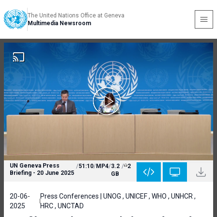
The United Nations Office at Geneva
Multimedia Newsroom
UN Geneva Press
/
51:10
/
MP4
/
3.2
/
2
Briefing - 20 June 2025
GB
20-06-
Press Conferences | UNOG , UNICEF , WHO , UNHCR ,
2025
HRC , UNCTAD