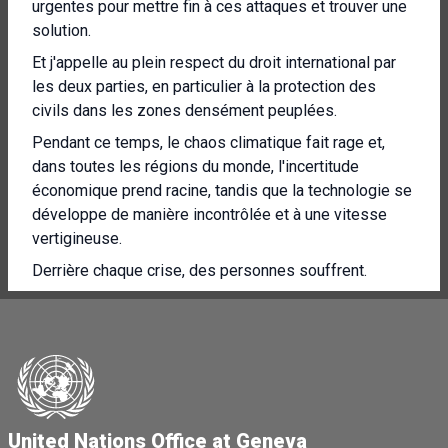
urgentes pour mettre fin à ces attaques et trouver une
solution.
Et j'appelle au plein respect du droit international par
les deux parties, en particulier à la protection des
civils dans les zones densément peuplées.
Pendant ce temps, le chaos climatique fait rage et,
dans toutes les régions du monde, l'incertitude
économique prend racine, tandis que la technologie se
développe de manière incontrôlée et à une vitesse
vertigineuse.
Derrière chaque crise, des personnes souffrent.
Nous ne devons jamais perdre ce fait de vue.
l'Organisation des Nations Unies a été fondée pour
mettre fin à la guerre, réaffirmer la foi dans les droits
humains fondamentaux et promouvoir la justice et le
droit international.
United Nations Office at Geneva
Pendant 80 ans, ces promesses ont contribué à