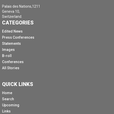
renforcer la paix et le développement durable.
Palais des Nations,1211
Geneva 10,
L'espérance de vie a augmenté de 25 %.
Switzerland.
Le nombre de personnes ayant reçu une éducation de
CATEGORIES
base a doublé.
Edited News
Les États se sont mis d'accord sur un large éventail de
Press Conferences
lois de la guerre.
Statements
Ils ont adopté des traités sur les droits des femmes,
Images
sur l'environnement, sur le désarmement, sur la
B-roll
prévention du génocide.
Conferences
All Stories
Bien que l'on ait frôlé l'anéantissement nucléaire à
plusieurs reprises, la raison a prévalu.
Nos accords mondiaux ont fait leurs preuves au fil des
QUICK LINKS
décennies et offrent une vision pour un avenir meilleur.
Home
Aujourd'hui, nous assistons à des mesures
Search
spectaculaires visant à les affaiblir, créant ainsi un
Upcoming
monde plus dangereux pour nous tous.
Links